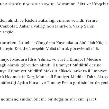
Alındı,
kte Ankara’nın yanı sıra Aydın, Adıyaman, Siirt ve Nevşehir
Yeni
Atamalar
Yapıldı!
alındı ve İçişleri Bakanlığı emrine verildi. Yerine
için
 Canbolat, Ankara Valiliği’ne atanırken, Vasip Şahin
 seçildi.
k atanırken, İstanbul-Güngören Kaymakamı Abdullah Küçük
üseyin Kök de Nevşehir Valisi olarak görevlendirildi.
mniyet Müdürü İdris Yılmaz ve Siirt İl Emniyet Müdürü
lı olarak görevden alındı. İl Emniyet Müdürlüklerine
 Konya İl Emniyet Müdürü Maksut Yüksek, Ankara İl Emniyet
rü Necmettin Koç, Manisa İl Emniyet Müdürü Fahri Aktaş,
üfettişi Aydın Karan ve Tuncay Pekin gibi isimler de yeni
yönetimi açısından önemli bir değişim sürecini işaret