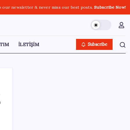
o our newsletter & never miss our best posts.
Subscribe Now!
TIM
İLETİŞİM
Subscribe
ı
SON YAZILAR
Altını geride bıraktı: Gümüş fiyatlarında
tarihi yükseliş