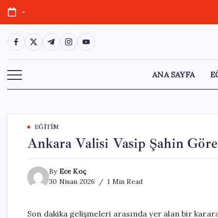
Skip
-
to
content
https://www.facebook.com/
https://twitter.com/
https://t.me/
https://www.instagram.com/
https://youtube.com/
ANA SAYFA
E
EĞITIM
Ankara Valisi Vasip Şahin Göre
By
Ece Koç
30 Nisan 2026
1 Min Read
Son dakika gelişmeleri arasında yer alan bir karar