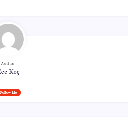
Author
Ece Koç
Follow Me