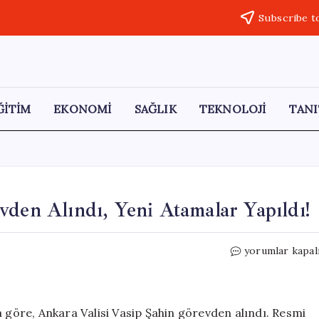
Subscribe t
ĞİTİM
EKONOMİ
SAĞLIK
TEKNOLOJİ
TANI
vden Alındı, Yeni Atamalar Yapıldı!
Ankara
yorumlar kapal
Valisi
Vasip
Şahin
Görevden
a göre, Ankara Valisi Vasip Şahin görevden alındı. Resmi