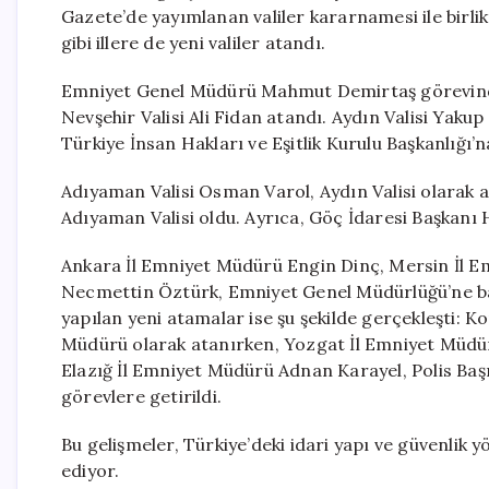
Gazete’de yayımlanan valiler kararnamesi ile birli
gibi illere de yeni valiler atandı.
Emniyet Genel Müdürü Mahmut Demirtaş görevinden 
Nevşehir Valisi Ali Fidan atandı. Aydın Valisi Yakup
Türkiye İnsan Hakları ve Eşitlik Kurulu Başkanlığı’na
Adıyaman Valisi Osman Varol, Aydın Valisi olara
Adıyaman Valisi oldu. Ayrıca, Göç İdaresi Başkanı H
Ankara İl Emniyet Müdürü Engin Dinç, Mersin İl E
Necmettin Öztürk, Emniyet Genel Müdürlüğü’ne bağ
yapılan yeni atamalar ise şu şekilde gerçekleşti:
Müdürü olarak atanırken, Yozgat İl Emniyet Müdü
Elazığ İl Emniyet Müdürü Adnan Karayel, Polis Başm
görevlere getirildi.
Bu gelişmeler, Türkiye’deki idari yapı ve güvenlik 
ediyor.