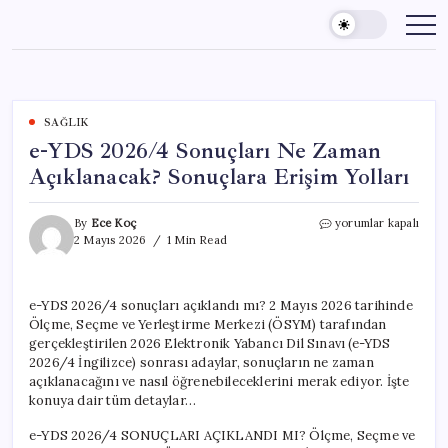
Skip
to
content
SAĞLIK
e-YDS 2026/4 Sonuçları Ne Zaman
Açıklanacak? Sonuçlara Erişim Yolları
e-
By
Ece Koç
yorumlar kapalı
YDS
2 Mayıs 2026
1 Min Read
2026/4
Sonuçları
Ne
e-YDS 2026/4 sonuçları açıklandı mı? 2 Mayıs 2026 tarihinde
Zaman
Ölçme, Seçme ve Yerleştirme Merkezi (ÖSYM) tarafından
Açıklanacak?
Sonuçlara
gerçekleştirilen 2026 Elektronik Yabancı Dil Sınavı (e-YDS
Erişim
2026/4 İngilizce) sonrası adaylar, sonuçların ne zaman
Yolları
açıklanacağını ve nasıl öğrenebileceklerini merak ediyor. İşte
için
konuya dair tüm detaylar…
e-YDS 2026/4 SONUÇLARI AÇIKLANDI MI? Ölçme, Seçme ve