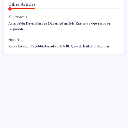
Other Articles
Previous
Antalya’da Kayalıklardan Düşen Adam İçin Kurtarma Operasyonu
Başlatıldı
Next
Kamu İktisadi Teşebbüslerinde 2026 İlk Çeyrek İstihdam Raporu
SON YAZILAR
Sürekli maddi sorun yaşayan insanların beyni daha