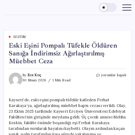
Skip
to
content
EĞITIM
Eski Eşini Pompalı Tüfekle Öldüren
Sanığa İndirimsiz Ağırlaştırılmış
Müebbet Ceza
Eski
By
Ece Koç
yorumlar kapalı
Eşini
30 Nisan 2026
1 Min Read
Pompalı
Tüfekle
Öldüren
Kayseri’de, eski eşini pompalı tüfekle katleden Ferhat
Sanığa
Karakaya’ya, ağırlaştırılmış müebbet hapis cezası verildi. Olay,
İndirimsiz
Ağırlaştırılmış
23 Ekim 2025 tarihinde Kayseri Erciyes Üniversitesi Edebiyat
Müebbet
Fakültesi’nin girişinde meydana geldi. Üç çocuk annesi Meliha
Ceza
Keskin, fakülte önünde boşandığı eşi Ferhat Karakaya
için
tarafından vurularak hayatını kaybetti. Olayın ardından kaçan
sanık, polis tarafından kısa sürede yakalanmış ve