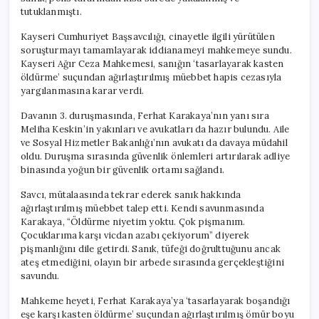
tutuklanmıştı.
Kayseri Cumhuriyet Başsavcılığı, cinayetle ilgili yürütülen
soruşturmayı tamamlayarak iddianameyi mahkemeye sundu.
Kayseri Ağır Ceza Mahkemesi, sanığın ‘tasarlayarak kasten
öldürme’ suçundan ağırlaştırılmış müebbet hapis cezasıyla
yargılanmasına karar verdi.
Davanın 3. duruşmasında, Ferhat Karakaya’nın yanı sıra
Meliha Keskin’in yakınları ve avukatları da hazır bulundu. Aile
ve Sosyal Hizmetler Bakanlığı’nın avukatı da davaya müdahil
oldu. Duruşma sırasında güvenlik önlemleri artırılarak adliye
binasında yoğun bir güvenlik ortamı sağlandı.
Savcı, mütalaasında tekrar ederek sanık hakkında
ağırlaştırılmış müebbet talep etti. Kendi savunmasında
Karakaya, “Öldürme niyetim yoktu. Çok pişmanım.
Çocuklarıma karşı vicdan azabı çekiyorum” diyerek
pişmanlığını dile getirdi. Sanık, tüfeği doğrulttuğunu ancak
ateş etmediğini, olayın bir arbede sırasında gerçekleştiğini
savundu.
Mahkeme heyeti, Ferhat Karakaya’ya ‘tasarlayarak boşandığı
eşe karşı kasten öldürme’ suçundan ağırlaştırılmış ömür boyu