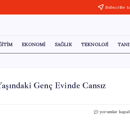
Subscribe t
ĞİTİM
EKONOMİ
SAĞLIK
TEKNOLOJİ
TANI
Yaşındaki Genç Evinde Cansız
Eskişehir’de
yorumlar kapal
Gizemli
Ölüm:
31