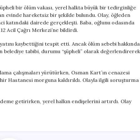
Yaşındaki
pheli bir ölüm vakası, yerel halkta büyük bir tedirginliğe
Genç
an evinde hareketsiz bir şekilde bulundu. Olay, öğleden
Evinde
ci katındaki dairede gerçekleşti. Baba, oğlunu odasında
Cansız
2 Acil Çağrı Merkezi’ne bildirdi.
Bulundu
için
yatını kaybettiğini tespit etti. Ancak ölüm sebebi hakkında
an belediye tabibi, durumu “şüpheli” olarak değerlendirerek
toplama çalışmaları yürütürken, Osman Kart’ın cenazesi
hir Hastanesi morguna kaldırıldı. Olayla ilgili soruşturma
deme getirirken, yerel halkın endişelerini artırdı. Olay