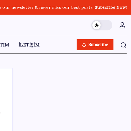
o our newsletter & never miss our best posts.
Subscribe Now!
TIM
İLETİŞİM
Subscribe
SON YAZILAR
ı
Altını geride bıraktı: Gümüş fiyatlarında
tarihi yükseliş