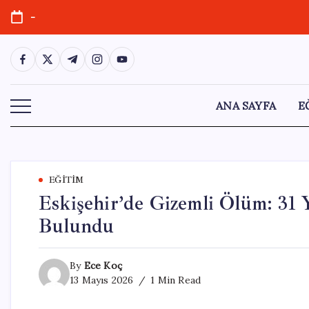
Skip
-
to
content
https://www.facebook.com/
https://twitter.com/
https://t.me/
https://www.instagram.com/
https://youtube.com/
ANA SAYFA
E
EĞITIM
Eskişehir’de Gizemli Ölüm: 31 
Bulundu
By
Ece Koç
13 Mayıs 2026
1 Min Read