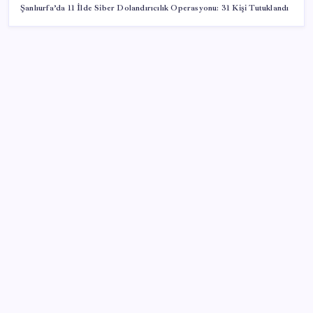
Şanlıurfa’da 11 İlde Siber Dolandırıcılık Operasyonu: 31 Kişi Tutuklandı
SON YAZILAR
Sürekli maddi sorun yaşayan insanların beyni daha
çabuk yaşlanabiliyor: ‘Beyin de yoruluyor’
Mahkemeden Beyaz Saray’daki balo salonu projesine
durdurma kararı
Katlanabilir telefonda incelik yarışı kızıştı: HONOR
Magic V6 Türkiye’de
Altında yükseliş kapıda mı? Uzman isimden ezber