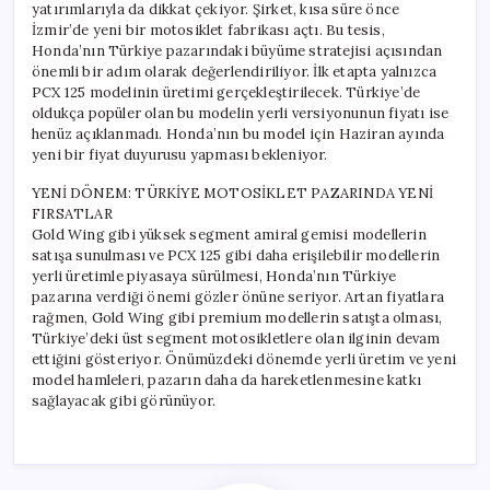
yatırımlarıyla da dikkat çekiyor. Şirket, kısa süre önce
İzmir’de yeni bir motosiklet fabrikası açtı. Bu tesis,
Honda’nın Türkiye pazarındaki büyüme stratejisi açısından
önemli bir adım olarak değerlendiriliyor. İlk etapta yalnızca
PCX 125 modelinin üretimi gerçekleştirilecek. Türkiye’de
oldukça popüler olan bu modelin yerli versiyonunun fiyatı ise
henüz açıklanmadı. Honda’nın bu model için Haziran ayında
yeni bir fiyat duyurusu yapması bekleniyor.
YENİ DÖNEM: TÜRKİYE MOTOSİKLET PAZARINDA YENİ
FIRSATLAR
Gold Wing gibi yüksek segment amiral gemisi modellerin
satışa sunulması ve PCX 125 gibi daha erişilebilir modellerin
yerli üretimle piyasaya sürülmesi, Honda’nın Türkiye
pazarına verdiği önemi gözler önüne seriyor. Artan fiyatlara
rağmen, Gold Wing gibi premium modellerin satışta olması,
Türkiye’deki üst segment motosikletlere olan ilginin devam
ettiğini gösteriyor. Önümüzdeki dönemde yerli üretim ve yeni
model hamleleri, pazarın daha da hareketlenmesine katkı
sağlayacak gibi görünüyor.