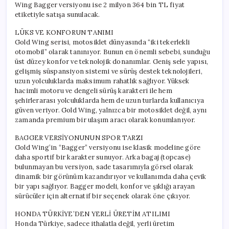
Wing Bagger versiyonu ise 2 milyon 364 bin TL fiyat
etiketiyle satışa sunulacak.
LÜKS VE KONFORUN TANIMI
Gold Wing serisi, motosiklet dünyasında “iki tekerlekli
otomobil” olarak tanınıyor. Bunun en önemli sebebi, sunduğu
üst düzey konfor ve teknolojik donanımlar. Geniş sele yapısı,
gelişmiş süspansiyon sistemi ve sürüş destek teknolojileri,
uzun yolculuklarda maksimum rahatlık sağlıyor. Yüksek
hacimli motoru ve dengeli sürüş karakteri ile hem
şehirlerarası yolculuklarda hem de uzun turlarda kullanıcıya
güven veriyor. Gold Wing, yalnızca bir motosiklet değil, aynı
zamanda premium bir ulaşım aracı olarak konumlanıyor.
BAGGER VERSİYONUNUN SPOR TARZI
Gold Wing’in “Bagger” versiyonu ise klasik modeline göre
daha sportif bir karakter sunuyor. Arka bagaj (topcase)
bulunmayan bu versiyon, sade tasarımıyla görsel olarak
dinamik bir görünüm kazandırıyor ve kullanımda daha çevik
bir yapı sağlıyor. Bagger modeli, konfor ve şıklığı arayan
sürücüler için alternatif bir seçenek olarak öne çıkıyor.
HONDA TÜRKİYE’DEN YERLİ ÜRETİM ATILIMI
Honda Türkiye, sadece ithalatla değil, yerli üretim