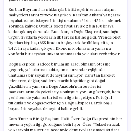
Kurban Bayramı hazırlıklarıyla birlikte şehirlerarası ulaşım
maliyetleri tarihi zirveye ulaşırken, Kars’tan Ankara’ya uçarak
seyahat etmek isteyen bir kişi ortalama 3 bin 445 lira ödemek
zorunda kalıyor. Otobüs bileti fiyatları ise 2 bin 100 liraya
kadar çıkmış durumda. Buna karşın Doğu Ekspresi, sunduğu
uygun fiyatlarla yolcuların ilk tercihi haline geldi. Trende bilet
fiyatları kişi başı 855 liradan başlayarak örtülü kuşetli için
1.475 liraya kadar çıkıyor. Ekonomik olmasının yanı sıra
konforlu bir seyahat imkanı sunması da yolcuları cezbediyor.
Doğu Ekspresi, sadece bir ulaşım aracı olmanın ötesine
geçerek, yolcularına muhteşem manzaralar eşliğinde
unutulmaz bir seyahat deneyimi sunuyor. Kars’tan hareket
eden tren, dağlar, vadiler ve tarihi köprüler gibi doğal
güzelliklerin yanı sıra Doğu Anadolu’nun büyüleyici
manzaralarını da yolcularıyla buluşturuyor. Bu güzergah, hem
yerli hem de yabancı turistlerin ilgisini çekiyor. Fotoğraf
tutkunları ve doğaseverler için Doğu Ekspresi, artık başlı
başına bir seyahat deneyimi haline geldi.
Kars Turizm Birliği Başkanı Halit Özer, Doğu Ekspresi’nin her
mevsim yoğun ilgi gördüğünü belirtiyor. Özer, “Yükselen uçak
ve karayolu maliyetleri nedeniyle demiryolu taşımacılığı daha