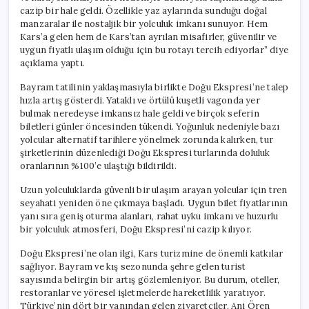
cazip bir hale geldi. Özellikle yaz aylarında sunduğu doğal
manzaralar ile nostaljik bir yolculuk imkanı sunuyor. Hem
Kars’a gelen hem de Kars’tan ayrılan misafirler, güvenilir ve
uygun fiyatlı ulaşım olduğu için bu rotayı tercih ediyorlar” diye
açıklama yaptı.
Bayram tatilinin yaklaşmasıyla birlikte Doğu Ekspresi’ne talep
hızla artış gösterdi. Yataklı ve örtülü kuşetli vagonda yer
bulmak neredeyse imkansız hale geldi ve birçok seferin
biletleri günler öncesinden tükendi. Yoğunluk nedeniyle bazı
yolcular alternatif tarihlere yönelmek zorunda kalırken, tur
şirketlerinin düzenlediği Doğu Ekspresi turlarında doluluk
oranlarının %100’e ulaştığı bildirildi.
Uzun yolculuklarda güvenli bir ulaşım arayan yolcular için tren
seyahati yeniden öne çıkmaya başladı. Uygun bilet fiyatlarının
yanı sıra geniş oturma alanları, rahat uyku imkanı ve huzurlu
bir yolculuk atmosferi, Doğu Ekspresi’ni cazip kılıyor.
Doğu Ekspresi’ne olan ilgi, Kars turizmine de önemli katkılar
sağlıyor. Bayram ve kış sezonunda şehre gelen turist
sayısında belirgin bir artış gözlemleniyor. Bu durum, oteller,
restoranlar ve yöresel işletmelerde hareketlilik yaratıyor.
Türkiye’nin dört bir yanından gelen ziyaretçiler, Ani Ören