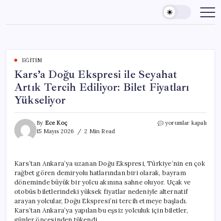
Skip
to
content
EĞITIM
Kars’a Doğu Ekspresi ile Seyahat
Artık Tercih Ediliyor: Bilet Fiyatları
Yükseliyor
Kars’a
By
Ece Koç
yorumlar kapalı
Doğu
15 Mayıs 2026
2 Min Read
Ekspresi
ile
Seyahat
Kars’tan Ankara’ya uzanan Doğu Ekspresi, Türkiye’nin en çok
Artık
rağbet gören demiryolu hatlarından biri olarak, bayram
Tercih
Ediliyor:
döneminde büyük bir yolcu akınına sahne oluyor. Uçak ve
Bilet
otobüs biletlerindeki yüksek fiyatlar nedeniyle alternatif
Fiyatları
arayan yolcular, Doğu Ekspresi’ni tercih etmeye başladı.
Yükseliyor
Kars’tan Ankara’ya yapılan bu eşsiz yolculuk için biletler,
için
günler öncesinden tükendi.