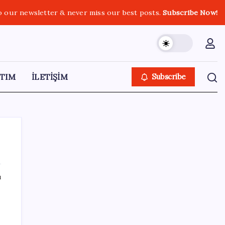
o our newsletter & never miss our best posts.
Subscribe Now!
TIM
İLETİŞİM
Subscribe
ı
SON YAZILAR
Katlanabilir telefonda incelik yarışı kızıştı:
HONOR Magic V6 Türkiye’de