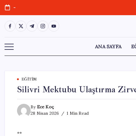
Skip
-
to
content
https://www.facebook.com/
https://twitter.com/
https://t.me/
https://www.instagram.com/
https://youtube.com/
ANA SAYFA
E
EĞITIM
Silivri Mektubu Ulaştırma Zir
By
Ece Koç
28 Nisan 2026
1 Min Read
**