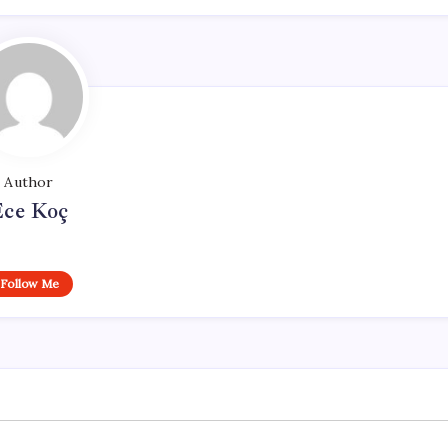
Author
Ece Koç
Follow Me