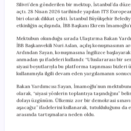
Silivri’den gönderilen bir mektup, İstanbul’da düz
açtı. 28 Nisan 2026 tarihinde yapılan ITS Europe
biri olarak dikkat çekti. İstanbul Büyükşehir Belediy
etkinliğin açılışında, İBB Başkanı Ekrem İmamoğlu
Mektubun okunduğu sırada Ulaştırma Bakan Yardım
İBB Başkanvekili Nuri Aslan, açılış konuşmasının a
Ardından Sayan, konuşmasına İngilizce başlayarak
anmadan şu ifadeleri kullandı: “Uluslararası bir
siyasi boyutlarıyla bu platforma taşınması bizleri 
kullanımıyla ilgili devam eden yargılamanın sonucu
Bakan Yardımcısı Sayan, İmamoğlu’nun mektubunda v
olarak, “siyasi yönlerin toplantıya taşındığını” 
dolayı üzgünüm. Ülkemiz zor bir demokrasi sınavın
aşacağız” ifadelerini kullanarak, tutukluluğunu da 
arasında tartışmalara neden oldu.