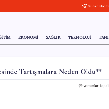
Subscribe t
ĞİTİM
EKONOMİ
SAĞLIK
TEKNOLOJİ
TANI
vesinde Tartışmalara Neden Oldu**
Silivri
yorumlar kapal
Mektubu
Ulaştırma
Zirvesinde
Tartışmalara