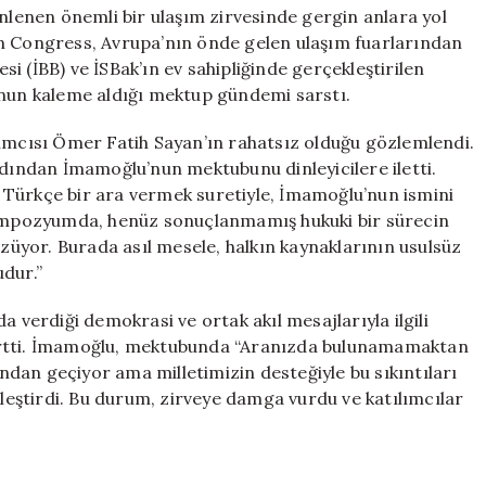
Neden
enlenen önemli bir ulaşım zirvesinde gergin anlara yol
Oldu**
an Congress, Avrupa’nın önde gelen ulaşım fuarlarından
için
esi (İBB) ve İSBak’ın ev sahipliğinde gerçekleştirilen
’nun kaleme aldığı mektup gündemi sarstı.
cısı Ömer Fatih Sayan’ın rahatsız olduğu gözlemlendi.
rdından İmamoğlu’nun mektubunu dinleyicilere iletti.
 Türkçe bir ara vermek suretiyle, İmamoğlu’nun ismini
 sempozyumda, henüz sonuçlanmamış hukuki bir sürecin
üzüyor. Burada asıl mesele, halkın kaynaklarının usulsüz
dur.”
erdiği demokrasi ve ortak akıl mesajlarıyla ilgili
belirtti. İmamoğlu, mektubunda “Aranızda bulunamamaktan
dan geçiyor ama milletimizin desteğiyle bu sıkıntıları
eleştirdi. Bu durum, zirveye damga vurdu ve katılımcılar