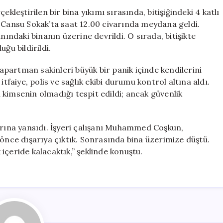
Çökmüş
eştirilen bir bina yıkımı sırasında, bitişiğindeki 4 katlı
Olması
i Cansu Sokak’ta saat 12.00 civarında meydana geldi.
Şaşkınlık
nındaki binanın üzerine devrildi. O sırada, bitişikte
Yarattı;
ğu bildirildi.
Kılpayı
Kurtuldular
 apartman sakinleri büyük bir panik içinde kendilerini
için
tfaiye, polis ve sağlık ekibi durumu kontrol altına aldı.
kimsenin olmadığı tespit edildi; ancak güvenlik
arına yansıdı. İşyeri çalışanı Muhammed Coşkun,
 önce dışarıya çıktık. Sonrasında bina üzerimize düştü.
içeride kalacaktık,” şeklinde konuştu.