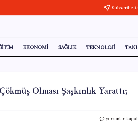
Subscribe t
ĞİTİM
EKONOMİ
SAĞLIK
TEKNOLOJİ
TANI
Çökmüş Olması Şaşkınlık Yarattı;
Yıkım
yorumlar kapal
Anında
Binanın
Üzerine