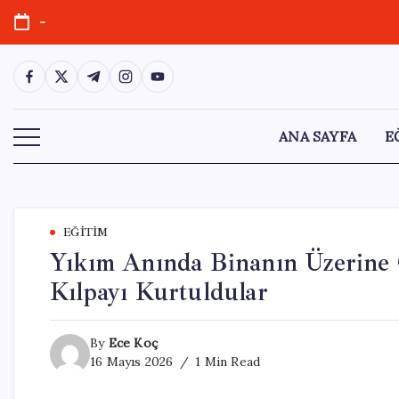
Skip
-
to
content
https://www.facebook.com/
https://twitter.com/
https://t.me/
https://www.instagram.com/
https://youtube.com/
ANA SAYFA
E
EĞITIM
Yıkım Anında Binanın Üzerine 
Kılpayı Kurtuldular
By
Ece Koç
16 Mayıs 2026
1 Min Read