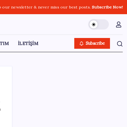
o our newsletter & never miss our best posts.
Subscribe Now!
TIM
İLETİŞİM
Subscribe
SON YAZILAR
ı
Altını geride bıraktı: Gümüş fiyatlarında
tarihi yükseliş