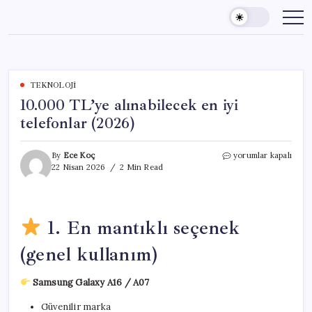
Skip
to
content
TEKNOLOJI
10.000 TL’ye alınabilecek en iyi
telefonlar (2026)
10.000
By
Ece Koç
yorumlar kapalı
TL’ye
22 Nisan 2026
2 Min Read
alınabilecek
en
iyi
telefonlar
1. En mantıklı seçenek
(2026)
için
(genel kullanım)
Samsung Galaxy A16 / A07
Güvenilir marka