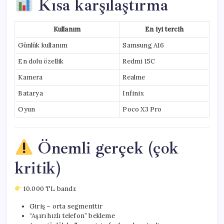
Kısa karşılaştırma
Kullanım
En iyi tercih
Günlük kullanım
Samsung A16
En dolu özellik
Redmi 15C
Kamera
Realme
Batarya
Infinix
Oyun
Poco X3 Pro
Önemli gerçek (çok
kritik)
10.000 TL bandı:
Giriş – orta segmenttir
“Aşırı hızlı telefon” bekleme