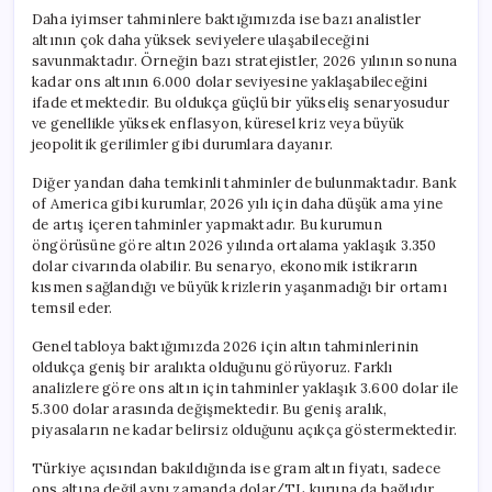
Daha iyimser tahminlere baktığımızda ise bazı analistler
altının çok daha yüksek seviyelere ulaşabileceğini
savunmaktadır. Örneğin bazı stratejistler, 2026 yılının sonuna
kadar ons altının 6.000 dolar seviyesine yaklaşabileceğini
ifade etmektedir. Bu oldukça güçlü bir yükseliş senaryosudur
ve genellikle yüksek enflasyon, küresel kriz veya büyük
jeopolitik gerilimler gibi durumlara dayanır.
Diğer yandan daha temkinli tahminler de bulunmaktadır. Bank
of America gibi kurumlar, 2026 yılı için daha düşük ama yine
de artış içeren tahminler yapmaktadır. Bu kurumun
öngörüsüne göre altın 2026 yılında ortalama yaklaşık 3.350
dolar civarında olabilir. Bu senaryo, ekonomik istikrarın
kısmen sağlandığı ve büyük krizlerin yaşanmadığı bir ortamı
temsil eder.
Genel tabloya baktığımızda 2026 için altın tahminlerinin
oldukça geniş bir aralıkta olduğunu görüyoruz. Farklı
analizlere göre ons altın için tahminler yaklaşık 3.600 dolar ile
5.300 dolar arasında değişmektedir. Bu geniş aralık,
piyasaların ne kadar belirsiz olduğunu açıkça göstermektedir.
Türkiye açısından bakıldığında ise gram altın fiyatı, sadece
ons altına değil aynı zamanda dolar/TL kuruna da bağlıdır.