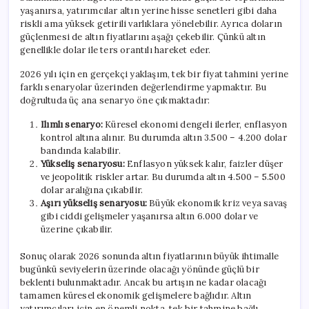
yaşanırsa, yatırımcılar altın yerine hisse senetleri gibi daha
riskli ama yüksek getirili varlıklara yönelebilir. Ayrıca doların
güçlenmesi de altın fiyatlarını aşağı çekebilir. Çünkü altın
genellikle dolar ile ters orantılı hareket eder.
2026 yılı için en gerçekçi yaklaşım, tek bir fiyat tahmini yerine
farklı senaryolar üzerinden değerlendirme yapmaktır. Bu
doğrultuda üç ana senaryo öne çıkmaktadır:
Ilımlı senaryo:
Küresel ekonomi dengeli ilerler, enflasyon
kontrol altına alınır. Bu durumda altın 3.500 – 4.200 dolar
bandında kalabilir.
Yükseliş senaryosu:
Enflasyon yüksek kalır, faizler düşer
ve jeopolitik riskler artar. Bu durumda altın 4.500 – 5.500
dolar aralığına çıkabilir.
Aşırı yükseliş senaryosu:
Büyük ekonomik kriz veya savaş
gibi ciddi gelişmeler yaşanırsa altın 6.000 dolar ve
üzerine çıkabilir.
Sonuç olarak 2026 sonunda altın fiyatlarının büyük ihtimalle
bugünkü seviyelerin üzerinde olacağı yönünde güçlü bir
beklenti bulunmaktadır. Ancak bu artışın ne kadar olacağı
tamamen küresel ekonomik gelişmelere bağlıdır. Altın
yatırımcıları için en önemli nokta, tek bir tahmine bağlı