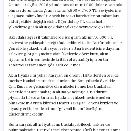
Uzmanlara göre 2026 yılında ons altının 4.900 dolar civarında
olması durumunda gram altının 7.600 – 7.700 TL seviyelerine
ulaşması mümkündür. Ancak kurdaki hareketler bu rakamları
ciddi şekilde değiştirebilir. Eğer dolar/TL daha hızlı
yükselirse gram altın çok daha yüksek seviyelere çıkabilir.
Bazı daha agresif tahminlerde ise gram altının 10.000 TL
seviyesine yaklaşabileceği ifade edilmektedir. Bu tür tahminler
genellikle yüksek enflasyon ve kur artışı beklentisine dayanır.
Türkiye gibi gelişmekte olan ülkelerde döviz kuru, altın
fiyatının belirlenmesinde kritik rol oynadığı için bu tür
senaryolar tamamen göz ardı edilemez.
Altın fiyatlarını yukarı taşıyan en önemli faktörlerden biri de
merkez bankalarının altın alımlarıdır. Son yıllarda özellikle
Çin, Rusya ve gelişmekte olan ülkelerin merkez bankaları
rezervlerini artırmak için altına yönelmiştir. Bu durum
piyasada talebi artırarak fiyatların yükselmesine neden
olmaktadır. Ayrıca küresel ticaret savaşları, enerji krizleri ve
siyasi gerilimler de altının “güvenli liman” özelliğini
güçlendirmektedir.
Buna karşılık altın fiyatlarını baskılayabilecek riskler de
bulunmaktadır. Eğer küresel ekonomide güçlü bir toparlanma