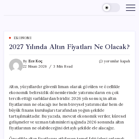
Skip
to
content
EKONOMI
2027 Yılında Altın Fiyatları Ne Olacak?
2027
By
Ece Koç
yorumlar kapalı
Yılında
22 Nisan 2026
3 Min Read
Altın
Fiyatları
Ne
Altın, yüzyıllardır güvenli liman olarak görülen ve özellikle
Olacak?
ekonomik belirsizlik dönemlerinde yatırımcıların en çok
için
tercih ettiği varlıklardan biridir. 2026 yılı sonu için altın
fiyatlarının ne olacağı ise hem bireysel yatırımcılar hem de
büyük finans kuruluşları tarafından yoğun şekilde
tartışılmaktadır. Bu yazıda, mevcut ekonomik veriler, küresel
gelişmeler ve uzman tahminleri ışığında 2026 sonunda altın
fiyatlarının ne olabileceğini detaylı şekilde ele alacağız.
Öncelikle altın fiyatlarını etkileyen temel faktörleri anlamak