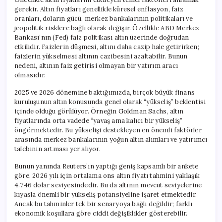
gerekir. Altın fiyatları genellikle küresel enflasyon, faiz
oranları, doların gücü, merkez bankalarının politikaları ve
jeopolitik risklere bağlı olarak değişir. Özellikle ABD Merkez
Bankası’nın (Fed) faiz politikası altın üzerinde doğrudan
etkilidir. Faizlerin düşmesi, altını daha cazip hale getirirken;
faizlerin yükselmesi altının cazibesini azaltabilir. Bunun
nedeni, altının faiz getirisi olmayan bir yatırım aracı
olmasıdır.
2025 ve 2026 dönemine baktığımızda, birçok büyük finans
kuruluşunun altın konusunda genel olarak “yükseliş” beklentisi
içinde olduğu görülüyor. Örneğin Goldman Sachs, altın
fiyatlarında orta vadede “yavaş ama kalıcı bir yükseliş”
öngörmektedir. Bu yükselişi destekleyen en önemli faktörler
arasında merkez bankalarının yoğun altın alımları ve yatırımcı
talebinin artması yer alıyor.
Bunun yanında Reuters’ın yaptığı geniş kapsamlı bir ankete
göre, 2026 yılı için ortalama ons altın fiyatı tahmini yaklaşık
4.746 dolar seviyesindedir. Bu da altının mevcut seviyelerine
kıyasla önemli bir yükseliş potansiyeline işaret etmektedir.
Ancak bu tahminler tek bir senaryoya bağlı değildir; farklı
ekonomik koşullara göre ciddi değişiklikler gösterebilir.