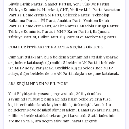
Büyük Birlik Partisi, Saadet Partisi, Yeni Türkiye Partisi,
Türkiye Komünist Hareketi, CHP, Yerli ve Milli Parti, Anavatan
Partisi, Demokratik Sol Parti, Gelecek Partisi, Teknoloji
Kalkınma Partisi, İYİ Parti, Anahtar Parti, Yeniden Refah
Partisi, Demokrat Parti, Adalet Partisi, Anadolu Birliği Partisi,
Türkiye Komünist Partisi, MHP, Zafer Partisi, Bağımsız
Türkiye Partisi, Halkın Kurtuluş Partisi ve Merkez Sağ Parti.
CUMHUR İTTİFAKI TEK ADAYLA SEÇİME GİRECEK
Cumhur İttifakı’nın, bu 6 beldenin tamamında ittifak yaparak
seçimlere katılacağı öğrenildi. 5 beldede AK Parti, 1 beldede
ise MHP adayı yarışacak. Özellikle Kuşçu beldesinde MHP
adayı, diğer beldelerde ise AK Parti adayları seçime katılacak.
ARA SEÇİM NEDEN YAPILIYOR?
Yeni Büyükşehir yasası çerçevesinde, 2011 yılı nüfus
sayımında nüfusu 2 binin altında kalan belediyelerin tüzel
kişilikleri kaldırılarak köylere dönüştürülmüştü. Ancak, bu
beldelerin köye dönüştürülmesi işlemi Danıştay kararıyla iptal
edilince, belde statüsü tekrar geri kazanıldı. Statü iadesinin
ardından YSK, ara seçim takvimini hayata geçirdi.