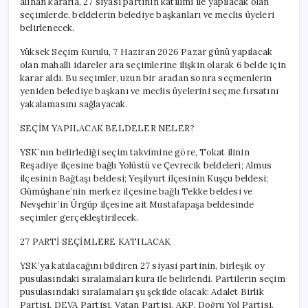
alınan kararla, 27 siyasi partinin katılımı ile yapılacak olan
Yarışacak
seçimlerde, beldelerin belediye başkanları ve meclis üyeleri
için
belirlenecek.
Yüksek Seçim Kurulu, 7 Haziran 2026 Pazar günü yapılacak
olan mahalli idareler ara seçimlerine ilişkin olarak 6 belde için
karar aldı. Bu seçimler, uzun bir aradan sonra seçmenlerin
yeniden belediye başkanı ve meclis üyelerini seçme fırsatını
yakalamasını sağlayacak.
SEÇİM YAPILACAK BELDELER NELER?
YSK’nın belirlediği seçim takvimine göre, Tokat ilinin
Reşadiye ilçesine bağlı Yolüstü ve Çevrecik beldeleri; Almus
ilçesinin Bağtaşı beldesi; Yeşilyurt ilçesinin Kuşçu beldesi;
Gümüşhane’nin merkez ilçesine bağlı Tekke beldesi ve
Nevşehir’in Ürgüp ilçesine ait Mustafapaşa beldesinde
seçimler gerçekleştirilecek.
27 PARTİ SEÇİMLERE KATILACAK
YSK’ya katılacağını bildiren 27 siyasi partinin, birleşik oy
pusulasındaki sıralamaları kura ile belirlendi. Partilerin seçim
pusulasındaki sıralamaları şu şekilde olacak: Adalet Birlik
Partisi, DEVA Partisi, Vatan Partisi, AKP, Doğru Yol Partisi,