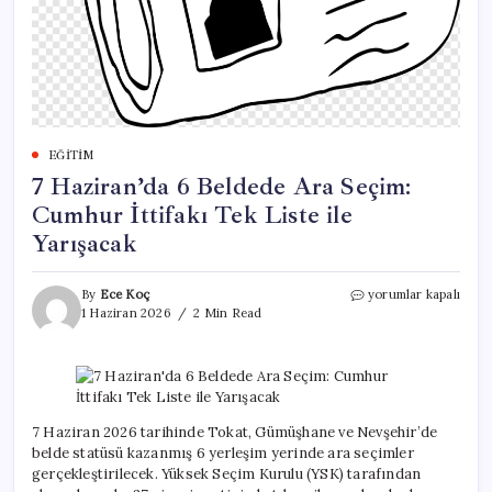
EĞITIM
7 Haziran’da 6 Beldede Ara Seçim:
Cumhur İttifakı Tek Liste ile
Yarışacak
7
By
Ece Koç
yorumlar kapalı
Haziran’da
1 Haziran 2026
2 Min Read
6
Beldede
Ara
Seçim:
Cumhur
İttifakı
7 Haziran 2026 tarihinde Tokat, Gümüşhane ve Nevşehir’de
Tek
belde statüsü kazanmış 6 yerleşim yerinde ara seçimler
Liste
gerçekleştirilecek. Yüksek Seçim Kurulu (YSK) tarafından
ile