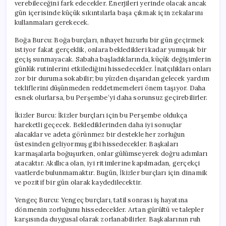
verebileceğini fark edecekler. Enerjileri yerinde olacak ancak
gün içerisinde küçük sıkıntılarla başa çıkmak için zekalarını
kullanmaları gerekecek.
Boğa Burcu: Boğa burçları, nihayet huzurlu bir gün geçirmek
istiyor fakat gerçeklik, onlara bekledikleri kadar yumuşak bir
geçiş sunmayacak. Sabaha başladıklarında, küçük değişimlerin
günlük rutinlerini etkilediğini hissedecekler. İnatçılıkları onları
zor bir duruma sokabilir; bu yüzden dışarıdan gelecek yardım
tekliflerini düşünmeden reddetmemeleri önem taşıyor. Daha
esnek olurlarsa, bu Perşembe’yi daha sorunsuz geçirebilirler.
İkizler Burcu: İkizler burçları için bu Perşembe oldukça
hareketli geçecek. Beklediklerinden daha iyi sonuçlar
alacaklar ve adeta görünmez bir destekle her zorluğun
üstesinden geliyormuş gibi hissedecekler. Başkaları
karmaşalarla boğuşurken, onlar gülümseyerek doğru adımları
atacaktır. Akıllıca olan, iyi ritimlerine kapılmadan, gerçekçi
vaatlerde bulunmamaktır. Bugün, İkizler burçları için dinamik
ve pozitif bir gün olarak kaydedilecektir.
Yengeç Burcu: Yengeç burçları, tatil sonrası iş hayatına
dönmenin zorluğunu hissedecekler. Artan gürültü ve talepler
karşısında duygusal olarak zorlanabilirler. Başkalarının ruh