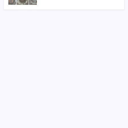
SON YAZILAR
Altını geride bıraktı: Gümüş fiyatlarında tarihi
yükseliş
Kademeli – erken emeklilik kimleri kapsıyor?
Kademeli emeklilik Meclis’e geldi mi?
2026 LGS yerleştirme sonuçları açıklandı mı? LGS
yerleştirme sonuçları nereden ve nasıl öğrenilir?
Kamerasız Yeni AirPods Pro Modeli 2026’da Gelebilir