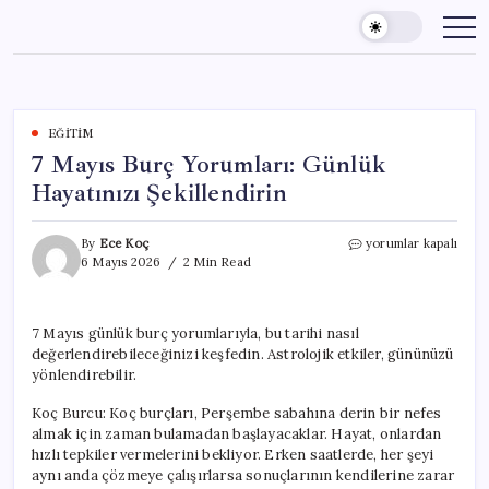
Skip
to
content
EĞITIM
7 Mayıs Burç Yorumları: Günlük
Hayatınızı Şekillendirin
7
By
Ece Koç
yorumlar kapalı
Mayıs
6 Mayıs 2026
2 Min Read
Burç
Yorumları:
Günlük
7 Mayıs günlük burç yorumlarıyla, bu tarihi nasıl
Hayatınızı
değerlendirebileceğinizi keşfedin. Astrolojik etkiler, gününüzü
Şekillendirin
için
yönlendirebilir.
Koç Burcu: Koç burçları, Perşembe sabahına derin bir nefes
almak için zaman bulamadan başlayacaklar. Hayat, onlardan
hızlı tepkiler vermelerini bekliyor. Erken saatlerde, her şeyi
aynı anda çözmeye çalışırlarsa sonuçlarının kendilerine zarar