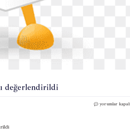
ı değerlendirildi
AK
yorumlar kapal
Parti’den
teşkilat
çalışmaları
değerlendirildi