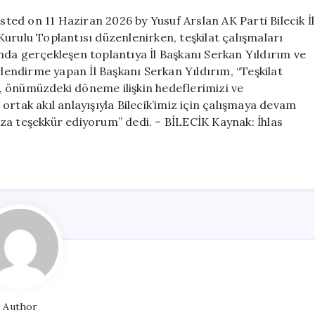
için
osted on 11 Haziran 2026 by Yusuf Arslan AK Parti Bilecik İl
urulu Toplantısı düzenlenirken, teşkilat çalışmaları
sında gerçekleşen toplantıya İl Başkanı Serkan Yıldırım ve
rlendirme yapan İl Başkanı Serkan Yıldırım, “Teşkilat
, önümüzdeki döneme ilişkin hedeflerimizi ve
e ortak akıl anlayışıyla Bilecik’imiz için çalışmaya devam
za teşekkür ediyorum” dedi. – BİLECİK Kaynak: İhlas
Author