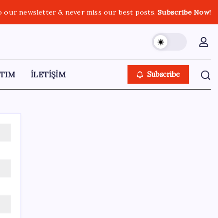
o our newsletter & never miss our best posts.
Subscribe Now!
TIM
İLETİŞİM
Subscribe
SON YAZILAR
Mahkemeden Beyaz Saray’daki balo salonu
projesine durdurma kararı