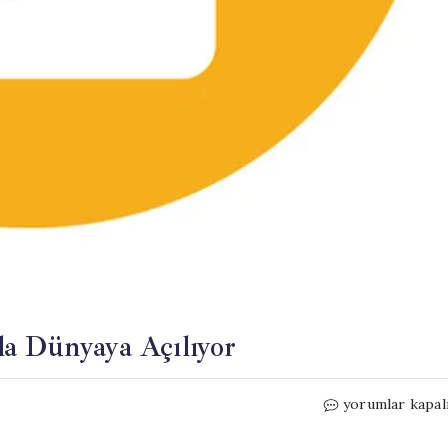
la Dünyaya Açılıyor
Antalya,
yorumlar kapal
3
Büyük