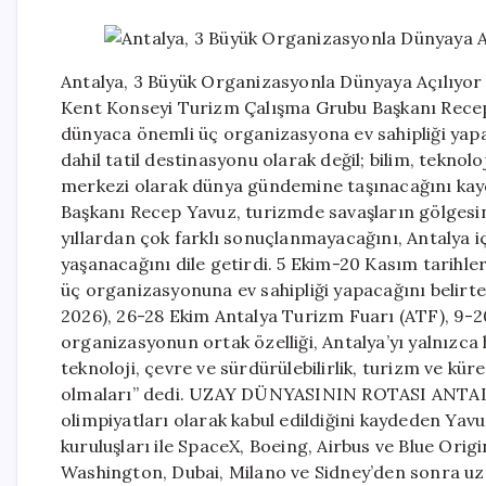
Antalya, 3 Büyük Organizasyonla Dünyaya Açılıyo
Kent Konseyi Turizm Çalışma Grubu Başkanı Recep 
dünyaca önemli üç organizasyona ev sahipliği yapac
dahil tatil destinasyonu olarak değil; bilim, teknolo
merkezi olarak dünya gündemine taşınacağını kay
Başkanı Recep Yavuz, turizmde savaşların gölgesi
yıllardan çok farklı sonuçlanmayacağını, Antalya 
yaşanacağını dile getirdi. 5 Ekim-20 Kasım tarihle
üç organizasyonuna ev sahipliği yapacağını belirt
2026), 26-28 Ekim Antalya Turizm Fuarı (ATF), 9-20
organizasyonun ortak özelliği, Antalya’yı yalnızca h
teknoloji, çevre ve sürdürülebilirlik, turizm ve k
olmaları” dedi. UZAY DÜNYASININ ROTASI ANTALY
olimpiyatları olarak kabul edildiğini kaydeden Yav
kuruluşları ile SpaceX, Boeing, Airbus ve Blue Origi
Washington, Dubai, Milano ve Sidney’den sonra uza