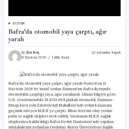
EĞITIM
Bafra’da otomobil yaya çarptı, ağır
yaralı
Bafra’da
By
Ece Koç
yorumlar kapalı
otomobil
11 Haziran 2026
1 Min Read
yaya
çarptı,
ağır
yaralı
için
Bafra’da otomobil yaya çarptı, ağır yaralı Posted on 11
Haziran 2026 by Yusuf Arslan Samsun’un Bafra ilçesinde
otomobilin çarptığı yaya, ağır yaralandı. Alınan bilgiye göre,
O.B. yönetimindeki 35 BGA 069 plakalı otomobil, Samsun-
Sinop kara yolu Emirefendi Mahallesi’nde yolun karşısına
geçmek isteyen M.Z.S.’ye çarptı. İhbar üzerine olay yerine
polis ve sağlık ekipleri sevk edildi. Yaralanan M.Z.S, sağlık
ekiplerince kaldırıldığı Bafra Devlet Hastanesi’nde yapılan
müdahalenin ardından Ondokuz Mayıs Üniversitesi Sağlık