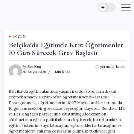
Skip
to
content
EĞITIM
Belçika’da Eğitimde Kriz: Öğretmenler
10 Gün Sürecek Grev Başlattı
Belçika’da
By
Ece Koç
yorumlar kapalı
Eğitimde
20 Mayıs 2026
1 Min Read
Kriz:
Öğretmenler
10
Belçika’da eğitim alanında yaşanan ciddi sorunlara dikkat
Gün
çekmek amacıyla Frankofon öğretmen sendikası CSC
Sürecek
Grev
Enseignement, öğretmenlerin 18-27 Mayıs tarihleri arasında
Başlattı
10 gün sürecek bir grev düzenleyeceğini duyurdu. Sendika, MR
için
ve Les Engages partilerinin oluşturduğu federasyon
hükümetinin eğitim politikalarını eleştirerek, bu reformların
eğitim sistemini zayıflatacağını, eşitsizlikleri artıracağını ve
öğretmenlerin çalışma koşullarını olumsuz etkileyeceğini