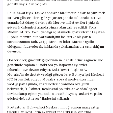
gözaltı sayısı 120’ye çıktı.
Polis, havai fişek, taş ve sopalarla hükümet binalarına yürümek
isteyen göstericilere göz yaşartıcı gaz ile müdahale etti. Bu
esnada üst düzey devlet yetkilileri ve milletvekilleri, yüksek
güvenlik önlemleri altında binalardan tahliye edildi. Polis
Müdürü Mirko Sokol, yaptığı açıklamada gösterilerde taş atan
11 polis memurunun yaralandığını belirtti ve olayların
sorumlusunun Bolivya İşçi Merkezi lideri Mario Argollo
olduğunu ifade ederek, hakkında yakalama kararı çıkarıldığını
duyurdu.
Göstericiler, güvenlik güçlerinin müdahalelerine rağmen ülke
genelinde toplam 32 noktada yol kapatma eylemleri
düzenlemeye devam ediyor. Eski Devlet Başkanı Evo
Morales’in de destek verdiği gösterilere, Bolivya İşçi Merkezi
(COB) öncülük ediyor. Morales, sosyal medya üzerinden
yaptığı paylaşımda, göstericilerin yanında olduğunu
belirterek, “Hükümet, neoliberal politikalar ve sömürgeci
devlete karşı eylem yapan binlerce Bolivyalıyı askeri ve polis
güçleriyle bastırıyor” ifadesini kullandı.
Protestolar, Bolivya İşçi Merkezi’nin öğretmen maaş artışı
talepleri ve köylülerin akaryakıt tedariki için yürüttüğü