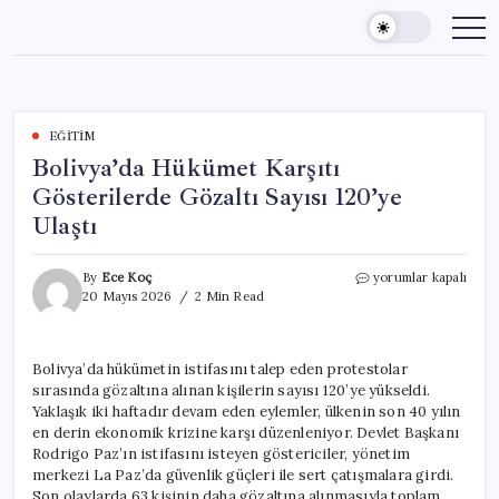
Skip
to
content
EĞITIM
Bolivya’da Hükümet Karşıtı
Gösterilerde Gözaltı Sayısı 120’ye
Ulaştı
Bolivya’da
By
Ece Koç
yorumlar kapalı
Hükümet
20 Mayıs 2026
2 Min Read
Karşıtı
Gösterilerde
Gözaltı
Bolivya’da hükümetin istifasını talep eden protestolar
Sayısı
sırasında gözaltına alınan kişilerin sayısı 120’ye yükseldi.
120’ye
Ulaştı
Yaklaşık iki haftadır devam eden eylemler, ülkenin son 40 yılın
için
en derin ekonomik krizine karşı düzenleniyor. Devlet Başkanı
Rodrigo Paz’ın istifasını isteyen göstericiler, yönetim
merkezi La Paz’da güvenlik güçleri ile sert çatışmalara girdi.
Son olaylarda 63 kişinin daha gözaltına alınmasıyla toplam