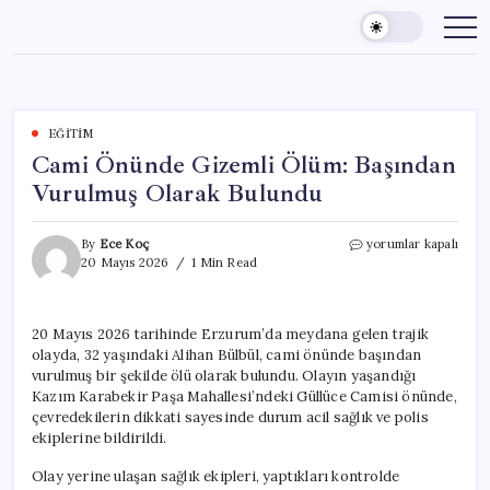
Skip
to
content
EĞITIM
Cami Önünde Gizemli Ölüm: Başından
Vurulmuş Olarak Bulundu
Cami
By
Ece Koç
yorumlar kapalı
Önünde
20 Mayıs 2026
1 Min Read
Gizemli
Ölüm:
Başından
20 Mayıs 2026 tarihinde Erzurum’da meydana gelen trajik
Vurulmuş
olayda, 32 yaşındaki Alihan Bülbül, cami önünde başından
Olarak
Bulundu
vurulmuş bir şekilde ölü olarak bulundu. Olayın yaşandığı
için
Kazım Karabekir Paşa Mahallesi’ndeki Güllüce Camisi önünde,
çevredekilerin dikkati sayesinde durum acil sağlık ve polis
ekiplerine bildirildi.
Olay yerine ulaşan sağlık ekipleri, yaptıkları kontrolde