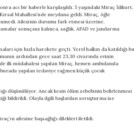
Miraç
nra acı bir haberle karşılaşıldı. 5 yaşındaki Miraç İdikurt,
İdikurt’un
Kırsal Mahallesi’nde meydana geldi. Miraç, öğle
Ölümü
önmedi. Ailesinin durumu fark etmesi üzerine,
Kederle
Aramalar sonuçsuz kalınca, sağlık, AFAD ve jandarma
Karşılandı
için
arı için hızla harekete geçti. Yerel halkın da katıldığı b
manın ardından gece saat 23.30 civarında evinin
nde ilk müdahalesi yapılan Miraç, hemen ambulansla
, burada yapılan tedaviye rağmen küçük çocuk
ldığı düşünülüyor. Ancak kesin ölüm sebebinin belirlenmesi
 bildirildi. Olayla ilgili başlatılan soruşturma ise
aç’ın ailesine başsağlığı dilekleri iletildi.