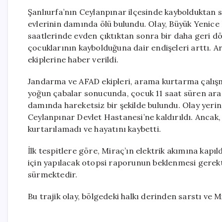
Şanlıurfa’nın Ceylanpınar ilçesinde kaybolduktan so
evlerinin damında ölü bulundu. Olay, Büyük Yenice 
saatlerinde evden çıktıktan sonra bir daha geri d
çocuklarının kaybolduğuna dair endişeleri arttı. 
ekiplerine haber verildi.
Jandarma ve AFAD ekipleri, arama kurtarma çalışmal
yoğun çabalar sonucunda, çocuk 11 saat süren ara
damında hareketsiz bir şekilde bulundu. Olay yeri
Ceylanpınar Devlet Hastanesi’ne kaldırıldı. Ancak
kurtarılamadı ve hayatını kaybetti.
İlk tespitlere göre, Miraç’ın elektrik akımına kapı
için yapılacak otopsi raporunun beklenmesi gerektiği
sürmektedir.
Bu trajik olay, bölgedeki halkı derinden sarstı ve Mir