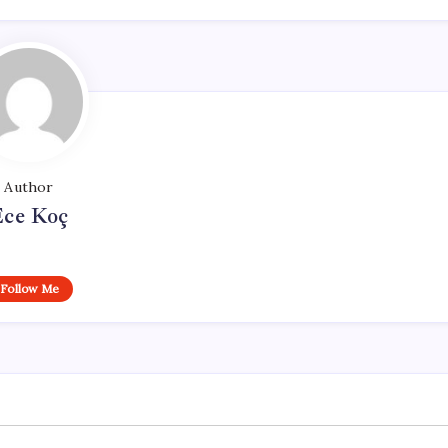
Author
Ece Koç
Follow Me