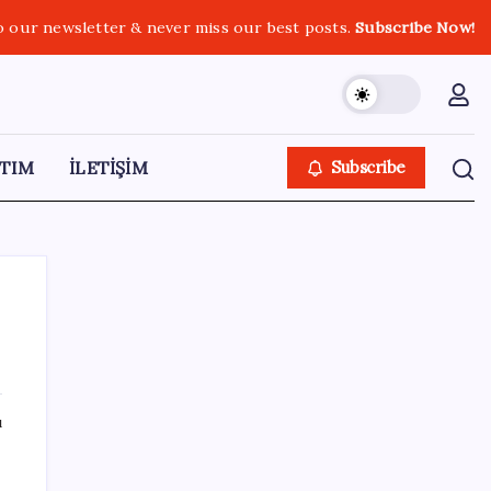
o our newsletter & never miss our best posts.
Subscribe Now!
TIM
İLETİŞİM
Subscribe
SON YAZILAR
ı
Kademeli – erken emeklilik kimleri
kapsıyor? Kademeli emeklilik Meclis’e geldi