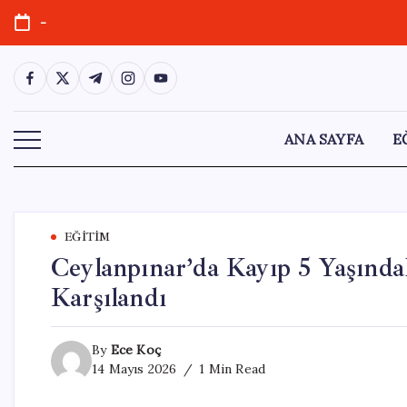
Skip
-
to
content
https://www.facebook.com/
https://twitter.com/
https://t.me/
https://www.instagram.com/
https://youtube.com/
ANA SAYFA
E
EĞITIM
Ceylanpınar’da Kayıp 5 Yaşınd
Karşılandı
By
Ece Koç
14 Mayıs 2026
1 Min Read