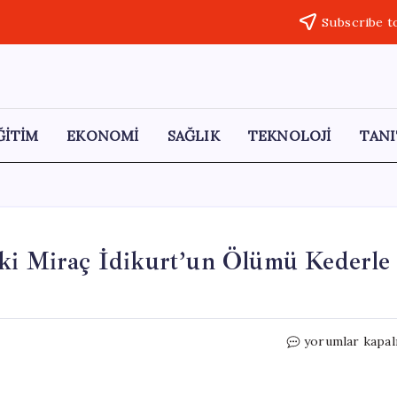
Subscribe t
ĞİTİM
EKONOMİ
SAĞLIK
TEKNOLOJİ
TANI
aki Miraç İdikurt’un Ölümü Kederle
Ceylanpınar’da
yorumlar kapal
Kayıp
5
Yaşındaki