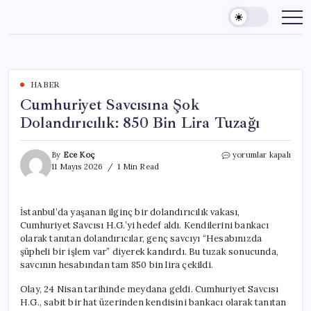
Skip
to
content
HABER
Cumhuriyet Savcısına Şok
Dolandırıcılık: 850 Bin Lira Tuzağı
Cumhuriyet
By
Ece Koç
yorumlar kapalı
Savcısına
11 Mayıs 2026
1 Min Read
Şok
Dolandırıcılık:
850
İstanbul’da yaşanan ilginç bir dolandırıcılık vakası,
Bin
Cumhuriyet Savcısı H.G.’yi hedef aldı. Kendilerini bankacı
Lira
Tuzağı
olarak tanıtan dolandırıcılar, genç savcıyı “Hesabınızda
için
şüpheli bir işlem var” diyerek kandırdı. Bu tuzak sonucunda,
savcının hesabından tam 850 bin lira çekildi.
Olay, 24 Nisan tarihinde meydana geldi. Cumhuriyet Savcısı
H.G., sabit bir hat üzerinden kendisini bankacı olarak tanıtan