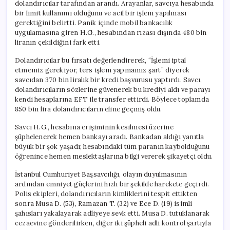
dolandırıcılar tarafından arandı. Arayanlar, savcıya hesabında
bir limit kullanımı olduğunu ve acil bir işlem yapılması
gerektiğini belirtti. Panik içinde mobil bankacılık
uygulamasına giren H.G., hesabından rızası dışında 480 bin
liranın çekildiğini fark etti.
Dolandırıcılar bu fırsatı değerlendirerek, “İşlemi iptal
etmemiz gerekiyor, ters işlem yapmamız şart” diyerek
savcıdan 370 bin liralık bir kredi başvurusu yaptırdı. Savcı,
dolandırıcıların sözlerine güvenerek bu krediyi aldı ve parayı
kendi hesaplarına EFT ile transfer ettirdi. Böylece toplamda
850 bin lira dolandırıcıların eline geçmiş oldu.
Savcı H.G., hesabına erişiminin kesilmesi üzerine
şüphelenerek hemen bankayı aradı. Bankadan aldığı yanıtla
büyük bir şok yaşadı; hesabındaki tüm paranın kaybolduğunu
öğrenince hemen meslektaşlarına bilgi vererek şikayetçi oldu.
İstanbul Cumhuriyet Başsavcılığı, olayın duyulmasının
ardından emniyet güçlerini hızlı bir şekilde harekete geçirdi.
Polis ekipleri, dolandırıcıların kimliklerini tespit ettikten
sonra Musa D. (53), Ramazan T. (32) ve Ece D. (19) isimli
şahısları yakalayarak adliyeye sevk etti. Musa D. tutuklanarak
cezaevine gönderilirken, diğer iki şüpheli adli kontrol şartıyla