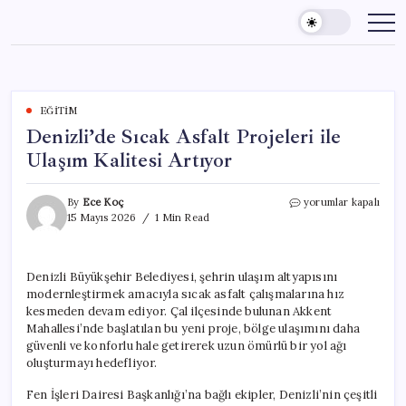
Skip
to
content
EĞITIM
Denizli’de Sıcak Asfalt Projeleri ile
Ulaşım Kalitesi Artıyor
Denizli’de
By
Ece Koç
yorumlar kapalı
Sıcak
15 Mayıs 2026
1 Min Read
Asfalt
Projeleri
ile
Denizli Büyükşehir Belediyesi, şehrin ulaşım altyapısını
Ulaşım
modernleştirmek amacıyla sıcak asfalt çalışmalarına hız
Kalitesi
Artıyor
kesmeden devam ediyor. Çal ilçesinde bulunan Akkent
için
Mahallesi’nde başlatılan bu yeni proje, bölge ulaşımını daha
güvenli ve konforlu hale getirerek uzun ömürlü bir yol ağı
oluşturmayı hedefliyor.
Fen İşleri Dairesi Başkanlığı’na bağlı ekipler, Denizli’nin çeşitli