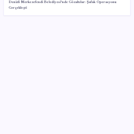
Denizli Merkezefendi Belediyesi’nde Gözaltılar: Şafak Operasyonu
Gerçekleşti
SON YAZILAR
Altını geride bıraktı: Gümüş fiyatlarında tarihi
yükseliş
Kademeli – erken emeklilik kimleri kapsıyor?
Kademeli emeklilik Meclis’e geldi mi?
2026 LGS yerleştirme sonuçları açıklandı mı? LGS
yerleştirme sonuçları nereden ve nasıl öğrenilir?