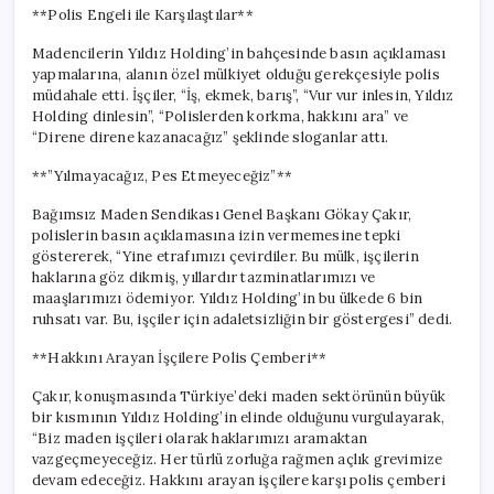
**Polis Engeli ile Karşılaştılar**
Madencilerin Yıldız Holding’in bahçesinde basın açıklaması
yapmalarına, alanın özel mülkiyet olduğu gerekçesiyle polis
müdahale etti. İşçiler, “İş, ekmek, barış”, “Vur vur inlesin, Yıldız
Holding dinlesin”, “Polislerden korkma, hakkını ara” ve
“Direne direne kazanacağız” şeklinde sloganlar attı.
**”Yılmayacağız, Pes Etmeyeceğiz”**
Bağımsız Maden Sendikası Genel Başkanı Gökay Çakır,
polislerin basın açıklamasına izin vermemesine tepki
göstererek, “Yine etrafımızı çevirdiler. Bu mülk, işçilerin
haklarına göz dikmiş, yıllardır tazminatlarımızı ve
maaşlarımızı ödemiyor. Yıldız Holding’in bu ülkede 6 bin
ruhsatı var. Bu, işçiler için adaletsizliğin bir göstergesi” dedi.
**Hakkını Arayan İşçilere Polis Çemberi**
Çakır, konuşmasında Türkiye’deki maden sektörünün büyük
bir kısmının Yıldız Holding’in elinde olduğunu vurgulayarak,
“Biz maden işçileri olarak haklarımızı aramaktan
vazgeçmeyeceğiz. Her türlü zorluğa rağmen açlık grevimize
devam edeceğiz. Hakkını arayan işçilere karşı polis çemberi