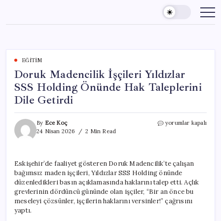
Skip
to
content
EĞITIM
Doruk Madencilik İşçileri Yıldızlar
SSS Holding Önünde Hak Taleplerini
Dile Getirdi
Doruk
By
Ece Koç
yorumlar kapalı
Madencilik
24 Nisan 2026
2 Min Read
İşçileri
Yıldızlar
SSS
Eskişehir’de faaliyet gösteren Doruk Madencilik’te çalışan
Holding
bağımsız maden işçileri, Yıldızlar SSS Holding önünde
Önünde
Hak
düzenledikleri basın açıklamasında haklarını talep etti. Açlık
Taleplerini
grevlerinin dördüncü gününde olan işçiler, “Bir an önce bu
Dile
meseleyi çözsünler, işçilerin haklarını versinler!” çağrısını
Getirdi
yaptı.
için