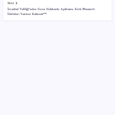
Next
İstanbul Valiliği’nden Esraa Hakkında Açıklama: Kötü Muamele
İddiaları Yanıtsız Kalmadı**
SON YAZILAR
Sürekli maddi sorun yaşayan insanların beyni daha
çabuk yaşlanabiliyor: ‘Beyin de yoruluyor’
Mahkemeden Beyaz Saray’daki balo salonu projesine
durdurma kararı
Katlanabilir telefonda incelik yarışı kızıştı: HONOR
Magic V6 Türkiye’de