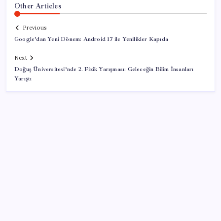
Other Articles
Previous
Google’dan Yeni Dönem: Android 17 ile Yenilikler Kapıda
Next
Doğuş Üniversitesi’nde 2. Fizik Yarışması: Geleceğin Bilim İnsanları
Yarıştı
SON YAZILAR
Sürekli maddi sorun yaşayan insanların beyni daha