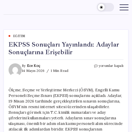
Skip
to
content
EĞITIM
EKPSS Sonuçları Yayınlandı: Adaylar
Sonuçlarına Erişebilir
EKPSS
By
Ece Koç
yorumlar kapalı
Sonuçları
14 Mayıs 2026
1 Min Read
Yayınlandı:
Adaylar
Sonuçlarına
Ölçme, Seçme ve Yerleştirme Merkezi (ÖSYM), Engelli Kamu
Erişebilir
Personeli Seçme Sınavı (EKPSS) sonuçlarını açıkladı. Adaylar,
için
19 Nisan 2026 tarihinde gerçekleştirilen sınavın sonuçlarına,
ÖSYM’nin resmi internet sitesi üzerinden ulaşabilirler.
Sonuçları görmek için T.C. kimlik numaraları ve aday
şifrelerini kullanmaları yeterli. Adayların sınav sonuçlarına
ulaşması, önemli bir adım olan kamu personeli alım sürecinde
atılacak ilk adımlardan biridir. EKPSS sonuçlarının