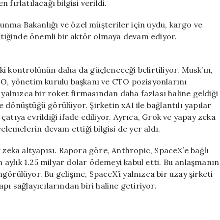
fırlatılacağı bilgisi verildi.
nma Bakanlığı ve özel müşteriler için uydu, kargo ve
istiğinde önemli bir aktör olmaya devam ediyor.
i kontrolünün daha da güçleneceği belirtiliyor. Musk’ın,
EO, yönetim kurulu başkanı ve CTO pozisyonlarını
lnızca bir roket firmasından daha fazlası haline geldiği
dönüştüğü görülüyor. Şirketin xAI ile bağlantılı yapılar
atıya evrildiği ifade ediliyor. Ayrıca, Grok ve yapay zeka
elemelerin devam ettiği bilgisi de yer aldı.
y zeka altyapısı. Rapora göre, Anthropic, SpaceX’e bağlı
aylık 1.25 milyar dolar ödemeyi kabul etti. Bu anlaşmanın
öngörülüyor. Bu gelişme, SpaceX’i yalnızca bir uzay şirketi
pı sağlayıcılarından biri haline getiriyor.