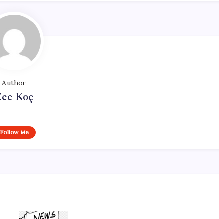
Author
Ece Koç
Follow Me