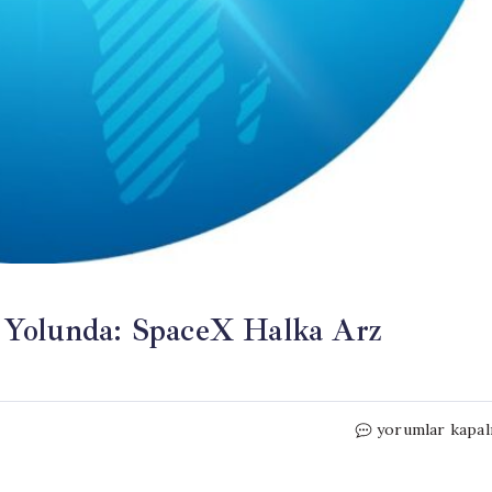
 Yolunda: SpaceX Halka Arz
Elon
yorumlar kapal
Musk,
İlk