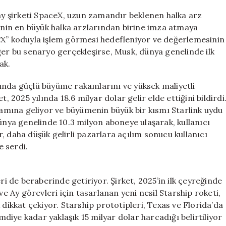
Trilyoner
Olma
y şirketi SpaceX, uzun zamandır beklenen halka arz
Yolunda:
hinin en büyük halka arzlarından birine imza atmaya
SpaceX
CX” koduyla işlem görmesi hedefleniyor ve değerlemesinin
Halka
ğer bu senaryo gerçekleşirse, Musk, dünya genelinde ilk
Arz
ak.
Sürecine
Girdi
ında güçlü büyüme rakamlarını ve yüksek maliyetli
için
, 2025 yılında 18.6 milyar dolar gelir elde ettiğini bildirdi
nlamına geliyor ve büyümenin büyük bir kısmı Starlink uydu
dünya genelinde 10.3 milyon aboneye ulaşarak, kullanıcı
or, daha düşük gelirli pazarlara açılım sonucu kullanıcı
 serdi.
ri de beraberinde getiriyor. Şirket, 2025’in ilk çeyreğinde
ve Ay görevleri için tasarlanan yeni nesil Starship roketi,
 dikkat çekiyor. Starship prototipleri, Texas ve Florida’da
imdiye kadar yaklaşık 15 milyar dolar harcadığı belirtiliyor