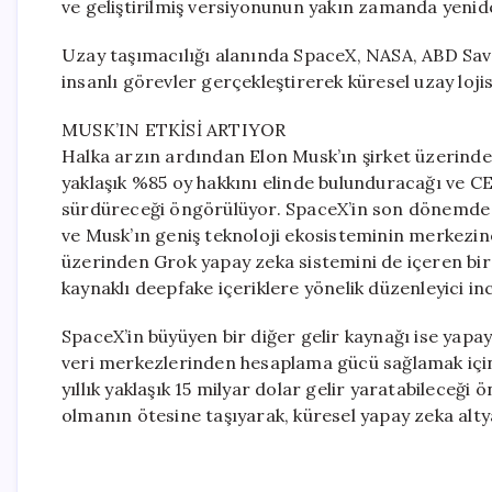
ve geliştirilmiş versiyonunun yakın zamanda yeniden 
Uzay taşımacılığı alanında SpaceX, NASA, ABD Savu
insanlı görevler gerçekleştirerek küresel uzay loj
MUSK’IN ETKİSİ ARTIYOR
Halka arzın ardından Elon Musk’ın şirket üzerindek
yaklaşık %85 oy hakkını elinde bulunduracağı ve C
sürdüreceği öngörülüyor. SpaceX’in son dönemde ya
ve Musk’ın geniş teknoloji ekosisteminin merkezine 
üzerinden Grok yapay zeka sistemini de içeren bir ç
kaynaklı deepfake içeriklere yönelik düzenleyici inc
SpaceX’in büyüyen bir diğer gelir kaynağı ise yapa
veri merkezlerinden hesaplama gücü sağlamak için 
yıllık yaklaşık 15 milyar dolar gelir yaratabileceği 
olmanın ötesine taşıyarak, küresel yapay zeka altya