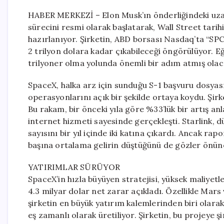
HABER MERKEZİ – Elon Musk’ın önderliğindeki uza
sürecini resmi olarak başlatarak, Wall Street tari
hazırlanıyor. Şirketin, ABD borsası Nasdaq’ta “SP
2 trilyon dolara kadar çıkabileceği öngörülüyor. E
trilyoner olma yolunda önemli bir adım atmış olac
SpaceX, halka arz için sunduğu S-1 başvuru dosyas
operasyonlarını açık bir şekilde ortaya koydu. Şirket
Bu rakam, bir önceki yıla göre %33’lük bir artış a
internet hizmeti sayesinde gerçekleşti. Starlink, 
sayısını bir yıl içinde iki katına çıkardı. Ancak rap
başına ortalama gelirin düştüğünü de gözler önüne
YATIRIMLAR SÜRÜYOR
SpaceX’in hızla büyüyen stratejisi, yüksek maliyetle
4.3 milyar dolar net zarar açıkladı. Özellikle Mars 
şirketin en büyük yatırım kalemlerinden biri olarak
eş zamanlı olarak üretiliyor. Şirketin, bu projeye ş