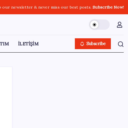
o our newsletter & never miss our best posts.
Subscribe Now!
TIM
İLETİŞİM
Subscribe
SON YAZILAR
Katlanabilir telefonda incelik yarışı kızıştı:
HONOR Magic V6 Türkiye’de