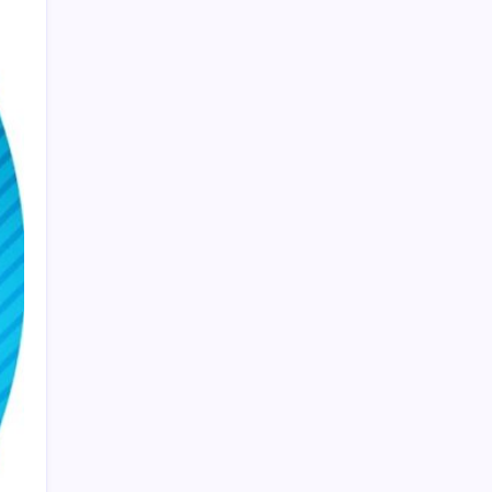
Altında yükseliş kapıda mı? Uzman isimden
ezber bozan tahmin!
Özgür Özel’den Le Monde’a çarpıcı yazı:
‘Bu sürecin kırılma noktası…’
Bakan Kacır: 23 yılda imalat sanayi katma
değerimizi 250 milyar doların üzerine
taşıdık
Trump’tan Fed Başkanı Warsh’a: Faiz kararı
tamamen ona bağlı değil
Açlık krizine karşı 9 sağlıklı kurtarıcı!
Paketli atıştırmalıklar yerine bunları
tüketin
Altını geride bıraktı: Gümüş fiyatlarında
tarihi yükseliş
Kademeli – erken emeklilik kimleri
kapsıyor? Kademeli emeklilik Meclis’e geldi
mi?