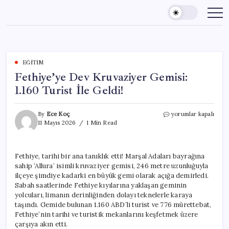
Skip
to
content
EĞITIM
Fethiye’ye Dev Kruvaziyer Gemisi:
1.160 Turist İle Geldi!
Fethiye’ye
By
Ece Koç
yorumlar kapalı
Dev
11 Mayıs 2026
1 Min Read
Kruvaziyer
Gemisi:
1.160
Fethiye, tarihi bir ana tanıklık etti! Marşal Adaları bayrağına
Turist
sahip ‘Allura’ isimli kruvaziyer gemisi, 246 metre uzunluğuyla
İle
Geldi!
ilçeye şimdiye kadarki en büyük gemi olarak açığa demirledi.
için
Sabah saatlerinde Fethiye kıyılarına yaklaşan geminin
yolcuları, limanın derinliğinden dolayı teknelerle karaya
taşındı. Gemide bulunan 1.160 ABD’li turist ve 776 mürettebat,
Fethiye’nin tarihi ve turistik mekanlarını keşfetmek üzere
çarşıya akın etti.