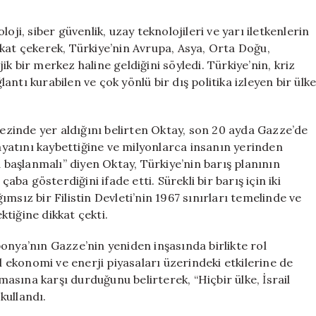
oji, siber güvenlik, uzay teknolojileri ve yarı iletkenlerin
kat çekerek, Türkiye’nin Avrupa, Asya, Orta Doğu,
k bir merkez haline geldiğini söyledi. Türkiye’nin, kriz
ntı kurabilen ve çok yönlü bir dış politika izleyen bir ülk
kezinde yer aldığını belirten Oktay, son 20 ayda Gazze’de
hayatını kaybettiğine ve milyonlarca insanın yerinden
a başlanmalı” diyen Oktay, Türkiye’nin barış planının
aba gösterdiğini ifade etti. Sürekli bir barış için iki
msız bir Filistin Devleti’nin 1967 sınırları temelinde ve
tiğine dikkat çekti.
onya’nın Gazze’nin yeniden inşasında birlikte rol
el ekonomi ve enerji piyasaları üzerindeki etkilerine de
lmasına karşı durduğunu belirterek, “Hiçbir ülke, İsrail
 kullandı.