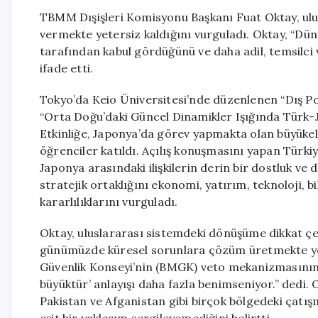
TBMM Dışişleri Komisyonu Başkanı Fuat Oktay, ul
vermekte yetersiz kaldığını vurguladı. Oktay, “Düny
tarafından kabul gördüğünü ve daha adil, temsilci v
ifade etti.
Tokyo’da Keio Üniversitesi’nde düzenlenen “Dış Poli
“Orta Doğu’daki Güncel Dinamikler Işığında Türk-Japo
Etkinliğe, Japonya’da görev yapmakta olan büyükelç
öğrenciler katıldı. Açılış konuşmasını yapan Türki
Japonya arasındaki ilişkilerin derin bir dostluk ve 
stratejik ortaklığını ekonomi, yatırım, teknoloji,
kararlılıklarını vurguladı.
Oktay, uluslararası sistemdeki dönüşüme dikkat çe
günümüzde küresel sorunlara çözüm üretmekte yeters
Güvenlik Konseyi’nin (BMGK) veto mekanizmasının iş
büyüktür’ anlayışı daha fazla benimseniyor.” dedi.
Pakistan ve Afganistan gibi birçok bölgedeki çatış