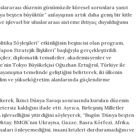
Büyüktür”
uslararası düzenin günümüzde küresel sorunlara yanıt
Felsefesi
a beşten büyüktür” anlayışının artık daha geniş bir kitle
Daha
e işlevsel bir uluslararası sisteme ihtiyaç duyulduğunu
Fazla
Benimseniyor
için
tika Söyleşileri” etkinliğinin beşincisi olan program,
n Stratejik İlişkileri” başlığıyla gerçekleştirildi.
iler, diplomatik temsilciler, akademisyenler ve
ye’nin Tokyo Büyükelçisi Oğuzhan Ertuğrul, Türkiye ile
dayanışma temelinde geliştiğini belirterek, iki ülkenin
 bilim ve yükseköğretim alanlarında güçlendirme
kerek, İkinci Dünya Savaşı sonrasında kurulan düzenin
iz kaldığını ifade etti. Ayrıca, Birleşmiş Milletler
levselliğini yitirdiğini söyleyerek, “Bugün ‘Dünya beşten
 Oktay, BMGK’nın Ukrayna, Gazze, Basra Körfezi, Afrika,
maları önleyemediğini, insani krizleri durduramadığını ve