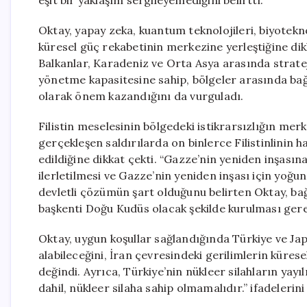
eşit bir yaklaşım sergileyemediğini belirtti.
Oktay, yapay zeka, kuantum teknolojileri, biyoteknol
küresel güç rekabetinin merkezine yerleştiğine dik
Balkanlar, Karadeniz ve Orta Asya arasında strateji
yönetme kapasitesine sahip, bölgeler arasında bağla
olarak önem kazandığını da vurguladı.
Filistin meselesinin bölgedeki istikrarsızlığın mer
gerçekleşen saldırılarda on binlerce Filistinlinin 
edildiğine dikkat çekti. “Gazze’nin yeniden inşasın
ilerletilmesi ve Gazze’nin yeniden inşası için yoğun ç
devletli çözümün şart olduğunu belirten Oktay, bağı
başkenti Doğu Kudüs olacak şekilde kurulması gerek
Oktay, uygun koşullar sağlandığında Türkiye ve Jap
alabileceğini, İran çevresindeki gerilimlerin küres
değindi. Ayrıca, Türkiye’nin nükleer silahların yayı
dahil, nükleer silaha sahip olmamalıdır.” ifadelerini