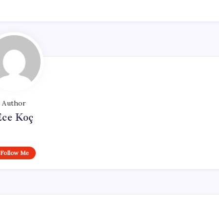
Author
Ece Koç
Follow Me