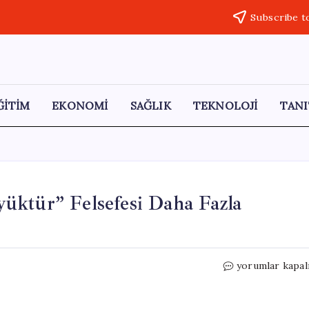
Subscribe t
ĞİTİM
EKONOMİ
SAĞLIK
TEKNOLOJİ
TANI
üktür” Felsefesi Daha Fazla
Fuat
yorumlar kapal
Oktay:
“Dünya
Beşten