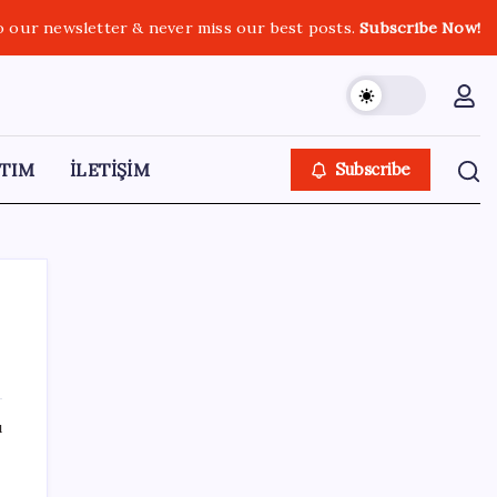
o our newsletter & never miss our best posts.
Subscribe Now!
TIM
İLETİŞİM
Subscribe
SON YAZILAR
ı
Altını geride bıraktı: Gümüş fiyatlarında
tarihi yükseliş