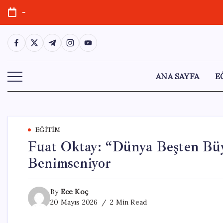
Skip
-
to
content
https://www.facebook.com/
https://twitter.com/
https://t.me/
https://www.instagram.com/
https://youtube.com/
ANA SAYFA
E
EĞITIM
Fuat Oktay: “Dünya Beşten Büy
Benimseniyor
By
Ece Koç
20 Mayıs 2026
2 Min Read