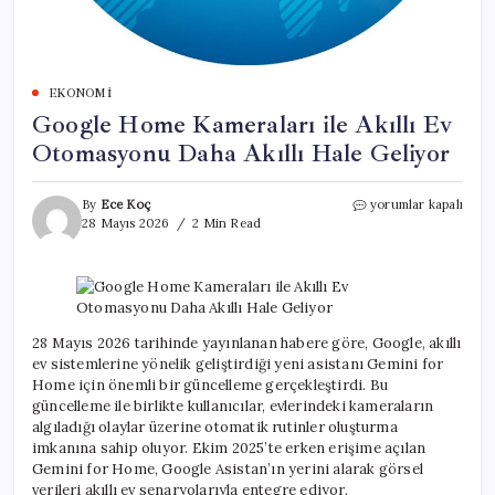
EKONOMI
Google Home Kameraları ile Akıllı Ev
Otomasyonu Daha Akıllı Hale Geliyor
Google
By
Ece Koç
yorumlar kapalı
Home
28 Mayıs 2026
2 Min Read
Kameraları
ile
Akıllı
Ev
Otomasyonu
Daha
28 Mayıs 2026 tarihinde yayınlanan habere göre, Google, akıllı
Akıllı
ev sistemlerine yönelik geliştirdiği yeni asistanı Gemini for
Hale
Home için önemli bir güncelleme gerçekleştirdi. Bu
Geliyor
güncelleme ile birlikte kullanıcılar, evlerindeki kameraların
için
algıladığı olaylar üzerine otomatik rutinler oluşturma
imkanına sahip oluyor. Ekim 2025’te erken erişime açılan
Gemini for Home, Google Asistan’ın yerini alarak görsel
verileri akıllı ev senaryolarıyla entegre ediyor.