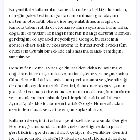
Bu yenilik ile kullanıcılar, kameraların tespit ettiği durumları,
örneğin paket teslimatı ya da cam kırılması gibi olayları
sistemin otomatik olarak işlemeye alabilmesini sağlıyor.
Kamera tabanlı akıllı ev otomasyonları sayesinde kullanıcılar,
doğal dil komutları ile hangi kameranın hangi durumu izlemesi
gerektiğini kolayca belirleyebiliyor. Google, bu sistemin
görsel zekayı akıllı ev ekosistemi ile birleştirerek evdeki tüm
cihazların uyumlu bir şekilde çalışmasına olanak tanıdığını
vurguluyor.
Gemini for Home, ayrıca çoklu istekleri daha iyi anlama ve
doğal bir dil ile oluşturulan komutları işleme yeteneğine sahip.
Güncelleme ile birlikte asistanın performansı ve güvenilirliği
de önemli ölçüde artırıldı. Gemini, daha önce sıkça yaşanan
görevleri yerine getirememe sorununu azaltarak, kurulu alarm
ve zamanlayıcıları daha doğru bir şekilde takip edebiliyor.
Ayrıca Apple Music aboneleri, artık Google Home cihazları
üzerinden müzik servisine erişim sağlayabiliyor.
Kullanıcı deneyimini artıran yeni özellikler arasında, Google
Home uygulamasında tanıdık yüzler özelliği ve daha pratik
geri bildirim gönderimi dikkat çekiyor. Bu yenilikler, Gemini
for Home’un aktif olduğu 19 ülkede ve desteklenen dillerdeki