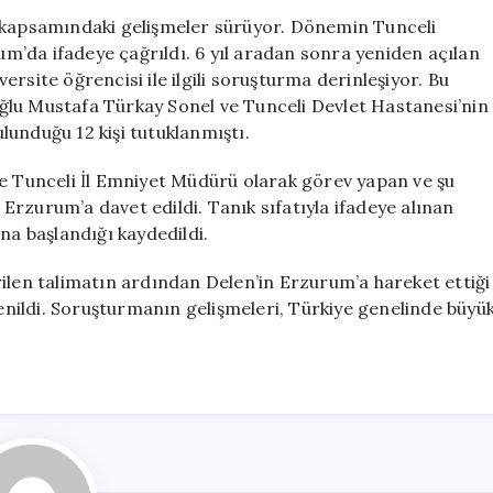
Gelişme:
a kapsamındaki gelişmeler sürüyor. Dönemin Tunceli
Eski
’da ifadeye çağrıldı. 6 yıl aradan sonra yeniden açılan
Emniyet
rsite öğrencisi ile ilgili soruşturma derinleşiyor. Bu
Müdürü
ğlu Mustafa Türkay Sonel ve Tunceli Devlet Hastanesi’nin
Yılmaz
unduğu 12 kişi tutuklanmıştı.
Delen
İfadeye
de Tunceli İl Emniyet Müdürü olarak görev yapan ve şu
Davet
rzurum’a davet edildi. Tanık sıfatıyla ifadeye alınan
Edildi
için
na başlandığı kaydedildi.
ilen talimatın ardından Delen’in Erzurum’a hareket ettiği
renildi. Soruşturmanın gelişmeleri, Türkiye genelinde büyü