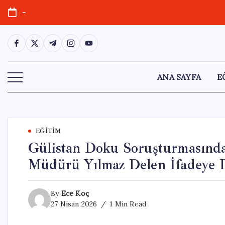
Skip
-
to
content
https://www.facebook.com/
https://twitter.com/
https://t.me/
https://www.instagram.com/
https://youtube.com/
ANA SAYFA
E
EĞITIM
Gülistan Doku Soruşturmasında
Müdürü Yılmaz Delen İfadeye D
By
Ece Koç
27 Nisan 2026
1 Min Read