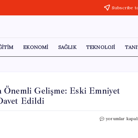
Subscribe t
ĞİTİM
EKONOMİ
SAĞLIK
TEKNOLOJİ
TANI
 Önemli Gelişme: Eski Emniyet
avet Edildi
Gülistan
yorumlar kapal
Doku
Soruşturmasın
Önemli