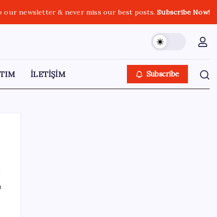
o our newsletter & never miss our best posts.
Subscribe Now!
TIM
İLETİŞİM
Subscribe
SON YAZILAR
ı
Sürekli maddi sorun yaşayan insanların
da
beyni daha çabuk yaşlanabiliyor: ‘Beyin de