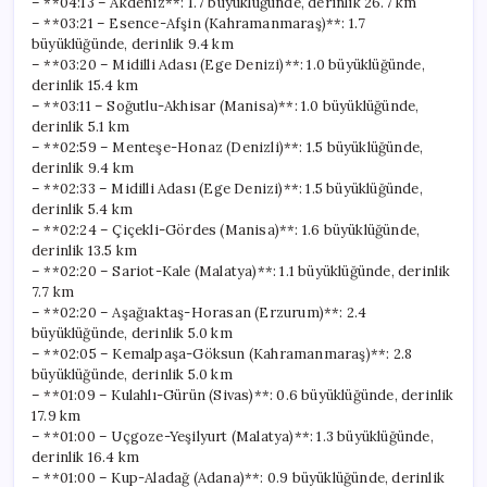
– **04:13 – Akdeniz**: 1.7 büyüklüğünde, derinlik 26.7 km
– **03:21 – Esence-Afşin (Kahramanmaraş)**: 1.7
büyüklüğünde, derinlik 9.4 km
– **03:20 – Midilli Adası (Ege Denizi)**: 1.0 büyüklüğünde,
derinlik 15.4 km
– **03:11 – Soğutlu-Akhisar (Manisa)**: 1.0 büyüklüğünde,
derinlik 5.1 km
– **02:59 – Menteşe-Honaz (Denizli)**: 1.5 büyüklüğünde,
derinlik 9.4 km
– **02:33 – Midilli Adası (Ege Denizi)**: 1.5 büyüklüğünde,
derinlik 5.4 km
– **02:24 – Çiçekli-Gördes (Manisa)**: 1.6 büyüklüğünde,
derinlik 13.5 km
– **02:20 – Sariot-Kale (Malatya)**: 1.1 büyüklüğünde, derinlik
7.7 km
– **02:20 – Aşağıaktaş-Horasan (Erzurum)**: 2.4
büyüklüğünde, derinlik 5.0 km
– **02:05 – Kemalpaşa-Göksun (Kahramanmaraş)**: 2.8
büyüklüğünde, derinlik 5.0 km
– **01:09 – Kulahlı-Gürün (Sivas)**: 0.6 büyüklüğünde, derinlik
17.9 km
– **01:00 – Uçgoze-Yeşilyurt (Malatya)**: 1.3 büyüklüğünde,
derinlik 16.4 km
– **01:00 – Kup-Aladağ (Adana)**: 0.9 büyüklüğünde, derinlik