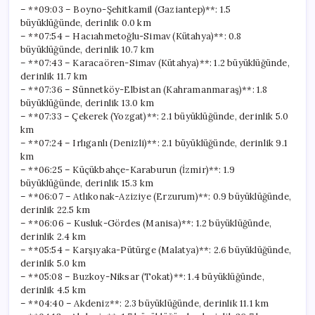
için
– **09:03 – Boyno-Şehitkamil (Gaziantep)**: 1.5
büyüklüğünde, derinlik 0.0 km
– **07:54 – Hacıahmetoğlu-Simav (Kütahya)**: 0.8
büyüklüğünde, derinlik 10.7 km
– **07:43 – Karacaören-Simav (Kütahya)**: 1.2 büyüklüğünde,
derinlik 11.7 km
– **07:36 – Sünnetköy-Elbistan (Kahramanmaraş)**: 1.8
büyüklüğünde, derinlik 13.0 km
– **07:33 – Çekerek (Yozgat)**: 2.1 büyüklüğünde, derinlik 5.0
km
– **07:24 – Irlıganlı (Denizli)**: 2.1 büyüklüğünde, derinlik 9.1
km
– **06:25 – Küçükbahçe-Karaburun (İzmir)**: 1.9
büyüklüğünde, derinlik 15.3 km
– **06:07 – Atlıkonak-Aziziye (Erzurum)**: 0.9 büyüklüğünde,
derinlik 22.5 km
– **06:06 – Kusluk-Gördes (Manisa)**: 1.2 büyüklüğünde,
derinlik 2.4 km
– **05:54 – Karşıyaka-Pütürge (Malatya)**: 2.6 büyüklüğünde,
derinlik 5.0 km
– **05:08 – Buzkoy-Niksar (Tokat)**: 1.4 büyüklüğünde,
derinlik 4.5 km
– **04:40 – Akdeniz**: 2.3 büyüklüğünde, derinlik 11.1 km