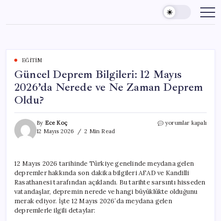
Skip
to
content
EĞITIM
Güncel Deprem Bilgileri: 12 Mayıs
2026’da Nerede ve Ne Zaman Deprem
Oldu?
Güncel
By
Ece Koç
yorumlar kapalı
Deprem
12 Mayıs 2026
2 Min Read
Bilgileri:
12
Mayıs
12 Mayıs 2026 tarihinde Türkiye genelinde meydana gelen
2026’da
depremler hakkında son dakika bilgileri AFAD ve Kandilli
Nerede
ve
Rasathanesi tarafından açıklandı. Bu tarihte sarsıntı hisseden
Ne
vatandaşlar, depremin nerede ve hangi büyüklükte olduğunu
Zaman
merak ediyor. İşte 12 Mayıs 2026’da meydana gelen
Deprem
depremlerle ilgili detaylar:
Oldu?