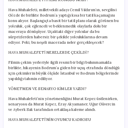
Hava Muhalefeti, milletvekili adayı Cemil Yıldırım’ın, sevgilisi
Gözde ile birlikte Bodrum’a yaptığı kısa bir tatil kaçamağını
konu alıyor. Başlangıçta basit bir tatil planı olarak görünen bu
yolculuk, çok eğlenceli ve beklenmedik olaylarla dolu bir
maceraya dönüşüyor. Uçaktaki diğer yolcular da bu
sürprizlerden habersiz bir şekilde yolculuklarına devam
ediyor. Peki, bu neşeli macerada neler gerçekleşecek?
HAVA MUHALEFETİ NERELERDE ÇEKİLDİ?
Filmin çekim yerleriyle ilgili resmi bir bilgi bulunmamakla
birlikte, hikayenin Bodrum’a giden bir uçuş etrafında döndüğü
için çekimlerin büyük ölçüde İstanbul ve Bodrum bölgelerinde
yapıldığı tahmin ediliyor.
YÖNETMEN VE SENARYO KİMLER YAZDI?
Hava Muhalefeti’nin yönetmenliğini Murat Kepez üstlenirken,
senaryosu da Murat Kepez, Eray Akyamaner, Uğur Güvercin
ve Ayberk Sak tarafından ortaklaşa kaleme alındı.
HAVA MUHALEFETİ’NİN OYUNCU KADROSU