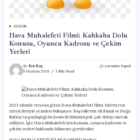
EĞITIM
Hava Muhalefeti Filmi: Kahkaha Dolu
Konusu, Oyuncu Kadrosu ve Çekim
Yerleri
Hava
By
Ece Koç
yorumlar kapalı
Muhalefeti
5 Haziran 2026
1 Min Read
Filmi:
Kahkaha
Dolu
Konusu,
Oyuncu
Kadrosu
2023 yılında vizyona giren Hava Muhalefeti filmi, televizyon
ve
izleyicileriyle yeniden buluşuyor. Başrollerini Ali Sunal ve Doğa
Çekim
Rutkay’ın paylaştığı bu komedi filminin pek çok detayı merak
Yerleri
ediliyor. İşte Hava Muhalefeti’nin konusu, oyuncu kadrosu ve
için
çekim yerleri hakkında bilmeniz gerekenler.
HAVA MUHALEFETİ FİLMİ KONUSU Nedir?