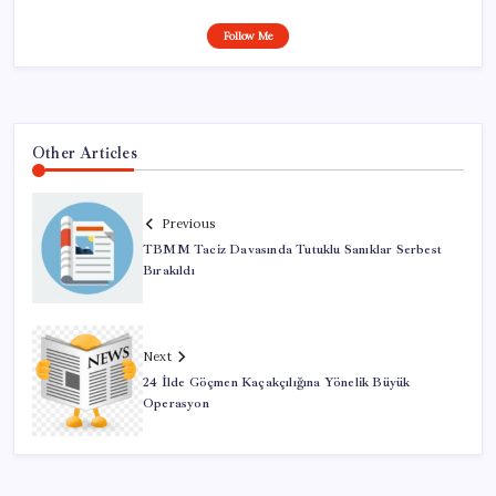
Follow Me
Other Articles
Previous
TBMM Taciz Davasında Tutuklu Sanıklar Serbest
Bırakıldı
Next
24 İlde Göçmen Kaçakçılığına Yönelik Büyük
Operasyon