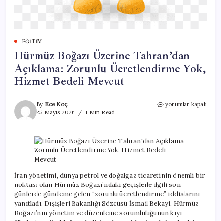
EĞITIM
Hürmüz Boğazı Üzerine Tahran’dan
Açıklama: Zorunlu Ücretlendirme Yok,
Hizmet Bedeli Mevcut
Hürmüz
By
Ece Koç
yorumlar kapalı
Boğazı
25 Mayıs 2026
1 Min Read
Üzerine
Tahran’dan
Açıklama:
Zorunlu
Ücretlendirme
Yok,
Hizmet
İran yönetimi, dünya petrol ve doğalgaz ticaretinin önemli bir
Bedeli
noktası olan Hürmüz Boğazı’ndaki geçişlerle ilgili son
Mevcut
günlerde gündeme gelen “zorunlu ücretlendirme” iddialarını
için
yanıtladı. Dışişleri Bakanlığı Sözcüsü İsmail Bekayi, Hürmüz
Boğazı’nın yönetim ve düzenleme sorumluluğunun kıyı