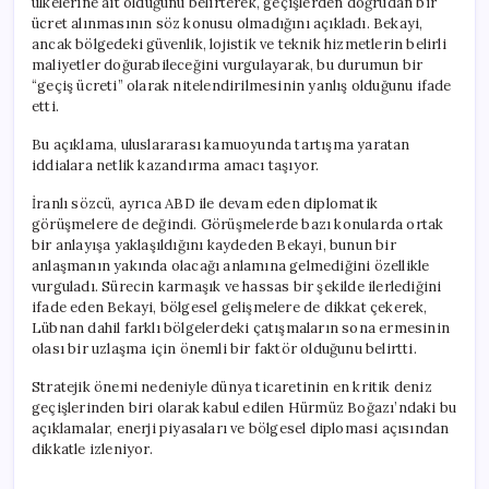
ülkelerine ait olduğunu belirterek, geçişlerden doğrudan bir
ücret alınmasının söz konusu olmadığını açıkladı. Bekayi,
ancak bölgedeki güvenlik, lojistik ve teknik hizmetlerin belirli
maliyetler doğurabileceğini vurgulayarak, bu durumun bir
“geçiş ücreti” olarak nitelendirilmesinin yanlış olduğunu ifade
etti.
Bu açıklama, uluslararası kamuoyunda tartışma yaratan
iddialara netlik kazandırma amacı taşıyor.
İranlı sözcü, ayrıca ABD ile devam eden diplomatik
görüşmelere de değindi. Görüşmelerde bazı konularda ortak
bir anlayışa yaklaşıldığını kaydeden Bekayi, bunun bir
anlaşmanın yakında olacağı anlamına gelmediğini özellikle
vurguladı. Sürecin karmaşık ve hassas bir şekilde ilerlediğini
ifade eden Bekayi, bölgesel gelişmelere de dikkat çekerek,
Lübnan dahil farklı bölgelerdeki çatışmaların sona ermesinin
olası bir uzlaşma için önemli bir faktör olduğunu belirtti.
Stratejik önemi nedeniyle dünya ticaretinin en kritik deniz
geçişlerinden biri olarak kabul edilen Hürmüz Boğazı’ndaki bu
açıklamalar, enerji piyasaları ve bölgesel diplomasi açısından
dikkatle izleniyor.