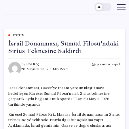
Skip
to
content
EĞITIM
İsrail Donanması, Sumud Filosu’ndaki
Sirius Teknesine Saldırdı
İsrail
By
Ece Koç
yorumlar kapalı
Donanması,
20 Mayıs 2026
1 Min Read
Sumud
Filosu’ndaki
Sirius
İsrail donanması, Gazze’ye insani yardım ulaştırmayı
Teknesine
hedefleyen Küresel Sumud Filosu’na ait Sirius teknesine
Saldırdı
için
çarparak uydu bağlantısını kopardı. Olay, 20 Mayıs 2026
tarihinde yaşandı.
Küresel Sumud Filosu Kriz Masası, İsrail donanmasının Sirius
teknesine yönelik saldırısıyla ilgili bir açıklama yaptı.
Açıklamada, İsrail gemisinin, Gazze’ye doğru uluslararası