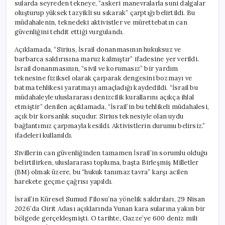
sularda seyreden tekneye, “askeri manevralarla suni dalgalar
oluşturup yüksek tazyikli su sıkarak” çarptığı belirtildi. Bu
müdahalenin, teknedeki aktivistler ve mürettebatın can
güvenliğini tehdit ettiği vurgulandı.
Açıklamada, “Sirius, İsrail donanmasının hukuksuz ve
barbarca saldırısına maruz kalmıştır” ifadesine yer verildi.
İsrail donanmasının, “sivil ve korumasız” bir yardım
teknesine fiziksel olarak çarparak dengesini bozmayı ve
batma tehlikesi yaratmayı amaçladığı kaydedildi. “İsrail bu
müdahaleyle uluslararası denizcilik kurallarını açıkça ihlal
etmiştir” denilen açıklamada, “İsrail’in bu tehlikeli müdahalesi,
açık bir korsanlık suçudur. Sirius teknesiyle olan uydu
bağlantımız çarpmayla kesildi. Aktivistlerin durumu belirsiz.”
ifadeleri kullanıldı.
Sivillerin can güvenliğinden tamamen İsrail’in sorumlu olduğu
belirtilirken, uluslararası topluma, başta Birleşmiş Milletler
(BM) olmak üzere, bu “hukuk tanımaz tavra” karşı acilen
harekete geçme çağrısı yapıldı.
İsrail’in Küresel Sumud Filosu’na yönelik saldırıları, 29 Nisan
2026’da Girit Adası açıklarında Yunan kara sularına yakın bir
bölgede gerçekleşmişti. O tarihte, Gazze’ye 600 deniz mili