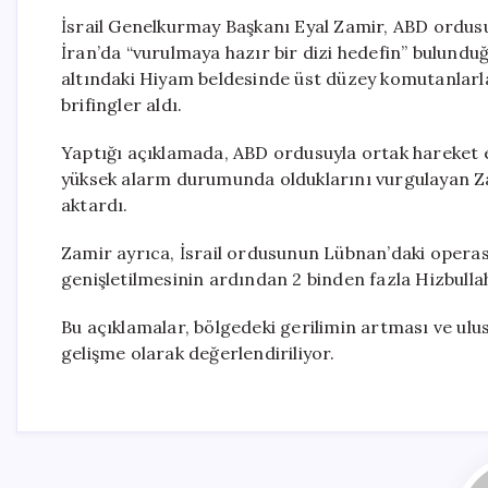
İsrail Genelkurmay Başkanı Eyal Zamir, ABD ordusuyl
İran’da “vurulmaya hazır bir dizi hedefin” bulunduğ
altındaki Hiyam beldesinde üst düzey komutanlarl
brifingler aldı.
Yaptığı açıklamada, ABD ordusuyla ortak hareket ett
yüksek alarm durumunda olduklarını vurgulayan Za
aktardı.
Zamir ayrıca, İsrail ordusunun Lübnan’daki operasy
genişletilmesinin ardından 2 binden fazla Hizbullah 
Bu açıklamalar, bölgedeki gerilimin artması ve ulusl
gelişme olarak değerlendiriliyor.