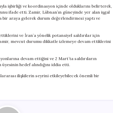
Açıklaması:
a işbirliği ve koordinasyon içinde olduklarını belirterek,
Hazırda
unu ifade etti. Zamir, Lübnan’ın güneyinde yer alan işgal
Vurulacak
a bir araya gelerek durum değerlendirmesi yaptı ve
Hedefler
Var
için
iklerini ve İran’a yönelik potansiyel saldırılar için
mir, mevcut durumu dikkatle izlemeye devam ettiklerini
onlarına devam ettiğini ve 2 Mart’ta saldırıların
üyesinin hedef alındığını iddia etti.
ararası ilişkilerin seyrini etkileyebilecek önemli bir