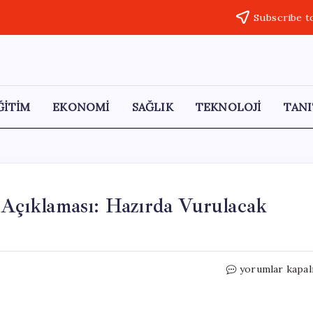
Subscribe t
ĞİTİM
EKONOMİ
SAĞLIK
TEKNOLOJİ
TANI
f Açıklaması: Hazırda Vurulacak
İsrail’den
yorumlar kapal
İran’a
Yönelik
Hedef