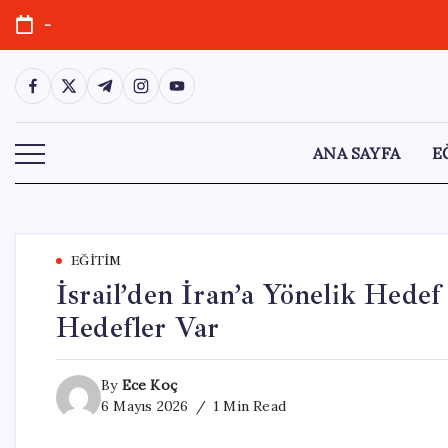
Skip
-
to
content
https://www.facebook.com/
https://twitter.com/
https://t.me/
https://www.instagram.com/
https://youtube.com/
ANA SAYFA
E
EĞITIM
İsrail’den İran’a Yönelik Hede
Hedefler Var
By
Ece Koç
6 Mayıs 2026
1 Min Read