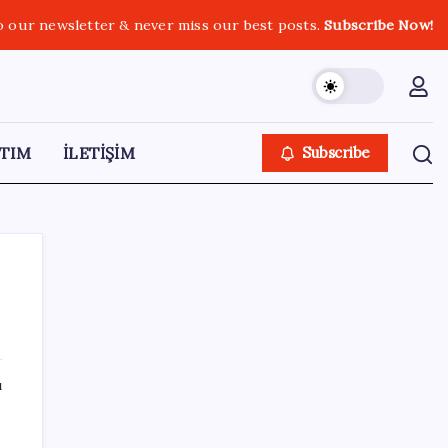
o our newsletter & never miss our best posts.
Subscribe Now!
TIM
İLETİŞİM
Subscribe
SON YAZILAR
ı
Kademeli – erken emeklilik kimleri
kapsıyor? Kademeli emeklilik Meclis’e geldi