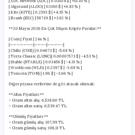
| XDC Network (XDC) | 0.03554 $ | +15.10 % |
| Algorand (ALGO) | 0.1160 $ | +6.83 % |
| Kite (KITE) | 0.2393 $ | +4.35 % |
| Zcash (ZEC) | 587.19 $ | +3.82 % |
**20 Mayıs 2026 En Çok Düşen Kripto Paralar:**
| Coin | Fiyat | 24s % |
|———————|———-|————–|
| Chiliz (CHZ) | 0.04673 $ | -5.68 % |
| Terra Classic (LUNC)| 0.00007573 $ | -4.53 % |
| Stable (STABLE) | 0.03458 $ | -4.31 % |
| Worldcoin (WLD) | 0.2397 $ | -3.69 % |
| Toncoin (TON) | 1.96 $ | -3.66 % |
Diğer piyasa verilerine de göz atacak olursak:
**Altın Fiyatları:**
– Gram altın alış: 6,538.60 TL
– Gram altın satış: 6,539.47 TL
**Gümüş Fiyatları:**
– Gram gümüş alış: 107,99 TL
– Gram gümüş satış: 108,11 TL