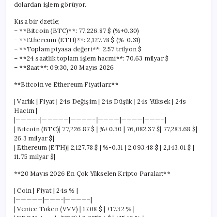
dolardan işlem görüyor.
Kısa bir özetle;
– **Bitcoin (BTC)**: 77,226.87 $ (%+0.30)
– **Ethereum (ETH)**: 2,127.78 $ (%-0.31)
– **Toplam piyasa değeri**: 2.57 trilyon $
– **24 saatlik toplam işlem hacmi**: 70.63 milyar $
– **Saat**: 09:30, 20 Mayıs 2026
**Bitcoin ve Ethereum Fiyatları:**
| Varlık | Fiyat | 24s Değişim | 24s Düşük | 24s Yüksek | 24s
Hacim |
|————-|—————|————–|————|————|———–|
| Bitcoin (BTC)| 77,226.87 $ | %+0.30 | 76,082.37 $| 77,283.68 $|
26.3 milyar $|
| Ethereum (ETH)| 2,127.78 $ | %-0.31 | 2,093.48 $ | 2,143.01 $ |
11.75 milyar $|
**20 Mayıs 2026 En Çok Yükselen Kripto Paralar:**
| Coin | Fiyat | 24s % |
|—————|———-|————–|
| Venice Token (VVV) | 17.08 $ | +17.32 % |