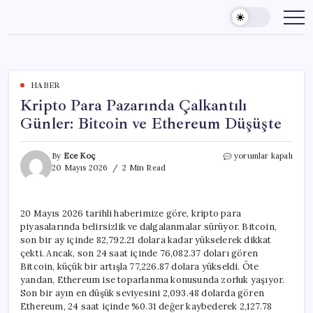
Skip
to
content
HABER
Kripto Para Pazarında Çalkantılı
Günler: Bitcoin ve Ethereum Düşüşte
Kripto
By
Ece Koç
yorumlar kapalı
Para
20 Mayıs 2026
2 Min Read
Pazarında
Çalkantılı
Günler:
20 Mayıs 2026 tarihli haberimize göre, kripto para
Bitcoin
piyasalarında belirsizlik ve dalgalanmalar sürüyor. Bitcoin,
ve
Ethereum
son bir ay içinde 82,792.21 dolara kadar yükselerek dikkat
Düşüşte
çekti. Ancak, son 24 saat içinde 76,082.37 doları gören
için
Bitcoin, küçük bir artışla 77,226.87 dolara yükseldi. Öte
yandan, Ethereum ise toparlanma konusunda zorluk yaşıyor.
Son bir ayın en düşük seviyesini 2,093.48 dolarda gören
Ethereum, 24 saat içinde %0.31 değer kaybederek 2,127.78