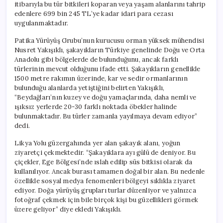
itibarıyla bu tür bitkileri koparan veya yaşam alanlarını tahrip
edenlere 699 bin 245 TL’ye kadar idari para cezası
uygulanmaktadır.
Patika Yürüyüş Grubu’nun kurucusu orman yüksek mühendisi
Nusret Yakışıklı, şakayıkların Türkiye genelinde Doğu ve Orta
Anadolu gibi bölgelerde de bulunduğunu, ancak farklı
türlerinin mevcut olduğunu ifade etti. Şakayıkların genellikle
1500 metre rakımın üzerinde, kar ve sedir ormanlarının
bulunduğu alanlarda yetiştiğini belirten Yakışıklı,
“Beydağları’nın kuzey ve doğu yamaçlarında, daha nemli ve
ışıksız yerlerde 20-30 farklı noktada öbekler halinde
bulunmaktadır. Bu türler zamanla yayılmaya devam ediyor”
dedi.
Likya Yolu güzergahında yer alan şakayık alanı, yoğun
ziyaretçi çekmektedir. “Şakayıklara ayı gülü de deniyor. Bu
çiçekler, Ege Bölgesi’nde ıslah edilip süs bitkisi olarak da
kullanılıyor. Ancak burası tamamen doğal bir alan. Bu nedenle
özellikle sosyal medya fenomenleri bölgeyi sıklıkla ziyaret
ediyor. Doğa yürüyüş grupları turlar düzenliyor ve yalnızca
fotoğraf çekmek için bile birçok kişi bu güzellikleri görmek
üzere geliyor” diye ekledi Yakışıklı.