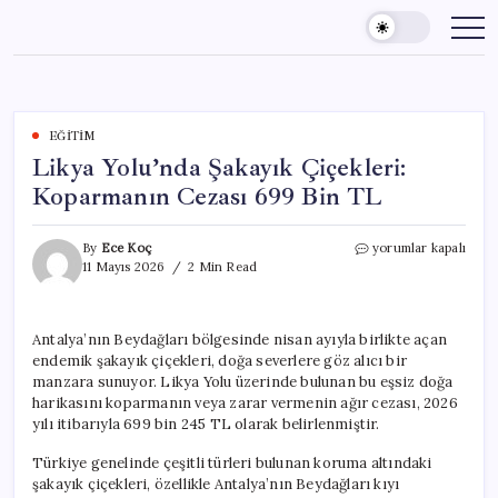
Skip
to
content
EĞITIM
Likya Yolu’nda Şakayık Çiçekleri:
Koparmanın Cezası 699 Bin TL
Likya
By
Ece Koç
yorumlar kapalı
Yolu’nda
11 Mayıs 2026
2 Min Read
Şakayık
Çiçekleri:
Koparmanın
Antalya’nın Beydağları bölgesinde nisan ayıyla birlikte açan
Cezası
endemik şakayık çiçekleri, doğa severlere göz alıcı bir
699
Bin
manzara sunuyor. Likya Yolu üzerinde bulunan bu eşsiz doğa
TL
harikasını koparmanın veya zarar vermenin ağır cezası, 2026
için
yılı itibarıyla 699 bin 245 TL olarak belirlenmiştir.
Türkiye genelinde çeşitli türleri bulunan koruma altındaki
şakayık çiçekleri, özellikle Antalya’nın Beydağları kıyı