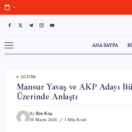
Skip
-
to
content
https://www.facebook.com/
https://twitter.com/
https://t.me/
https://www.instagram.com/
https://youtube.com/
ANA SAYFA
E
EĞITIM
Mansur Yavaş ve AKP Adayı Bü
Üzerinde Anlaştı
By
Ece Koç
16 Mayıs 2026
1 Min Read