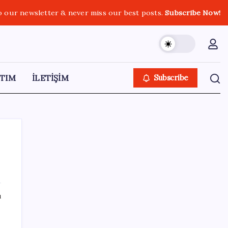
o our newsletter & never miss our best posts.
Subscribe Now!
TIM
İLETİŞİM
Subscribe
SON YAZILAR
ı
Altını geride bıraktı: Gümüş fiyatlarında
tarihi yükseliş