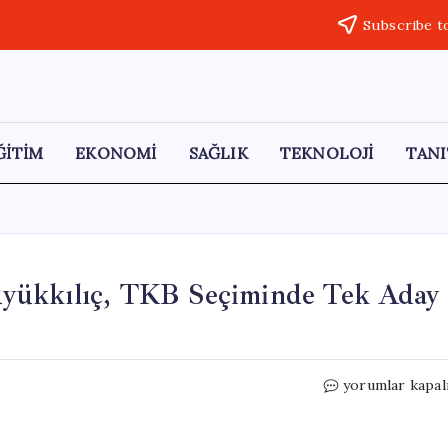
Subscribe t
ĞİTİM
EKONOMİ
SAĞLIK
TEKNOLOJİ
TANI
yükkılıç, TKB Seçiminde Tek Aday
Mansur
yorumlar kapal
Yavaş
ve
AKP