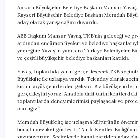
Ankara Büyükşehir Belediye Başkanı Mansur Yavaş, 
Kayseri Büyükşehir Belediye Başkanı Memduh Büyükk
aday olarak yarışacağını duyurdu.
ABB Başkanı Mansur Yavaş, TKB’nin geleceği ve pro
ardından encümen üyeleri ve belediye başkanlarıyla 
yemeğine Yavaş’ın yanı sıra Türkiye Belediyeler Bi
ve çeşitli büyükşehir belediye başkanları katıldı.
Yavaş, toplantıda yarın gerçekleşecek TKB seçimle
Büyükkılıç ile uzlaşıya vardık. Tek aday olarak seçim
kısmı büyük şehirlerden geliyor. Biz büyükşehirler
gerçekleştiriyoruz. Anadolu’daki tarihi kentlerdek
toplantılarda deneyimlerimizi paylaşacak ve projel
olacağız.”
Memduh Büyükkılıç ise uzlaşma kültürünün önemine 
burada nezaket gösterdi. Tarihi Kentler Birliği’nin
savunuyorum. Seçimlerde hangi partiden aday olur