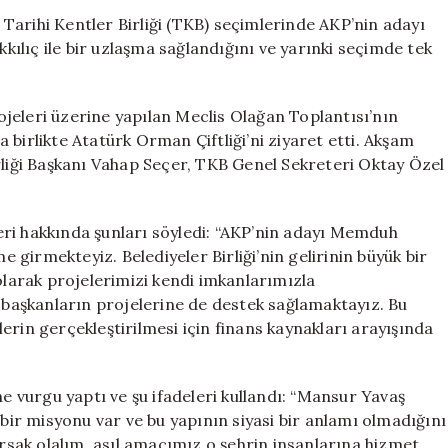
Adayı
Tarihi Kentler Birliği (TKB) seçimlerinde AKP’nin adayı
Büyükkılıç,
ılıç ile bir uzlaşma sağlandığını ve yarınki seçimde tek
TKB
Seçiminde
Tek
jeleri üzerine yapılan Meclis Olağan Toplantısı’nın
Aday
birlikte Atatürk Orman Çiftliği’ni ziyaret etti. Akşam
Üzerinde
rliği Başkanı Vahap Seçer, TKB Genel Sekreteri Oktay Özel
Anlaştı
için
ri hakkında şunları söyledi: “AKP’nin adayı Memduh
e girmekteyiz. Belediyeler Birliği’nin gelirinin büyük bir
 olarak projelerimizi kendi imkanlarımızla
i başkanların projelerine de destek sağlamaktayız. Bu
erin gerçekleştirilmesi için finans kaynakları arayışında
vurgu yaptı ve şu ifadeleri kullandı: “Mansur Yavaş
 bir misyonu var ve bu yapının siyasi bir anlamı olmadığını
sak olalım, asıl amacımız o şehrin insanlarına hizmet