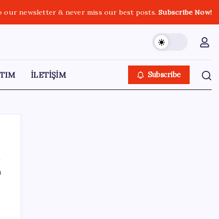
o our newsletter & never miss our best posts.
Subscribe Now!
TIM
İLETİŞİM
Subscribe
ı
SON YAZILAR
Kademeli – erken emeklilik kimleri
kapsıyor? Kademeli emeklilik Meclis’e geldi