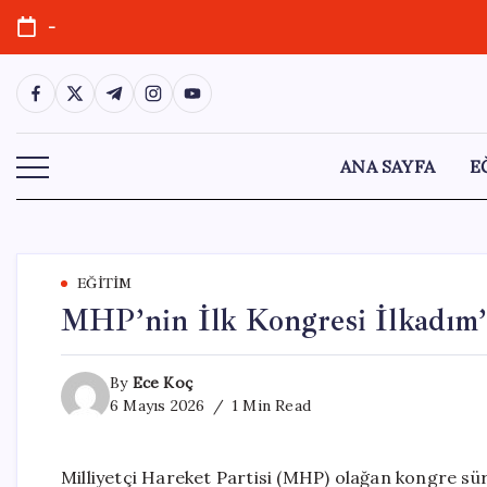
Skip
-
to
content
https://www.facebook.com/
https://twitter.com/
https://t.me/
https://www.instagram.com/
https://youtube.com/
ANA SAYFA
E
EĞITIM
MHP’nin İlk Kongresi İlkadım’
By
Ece Koç
6 Mayıs 2026
1 Min Read
Milliyetçi Hareket Partisi (MHP) olağan kongre süre