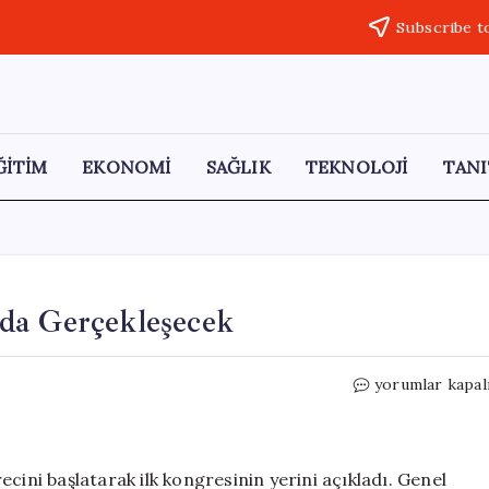
Subscribe t
ĞİTİM
EKONOMİ
SAĞLIK
TEKNOLOJİ
TANI
da Gerçekleşecek
MHP’nin
yorumlar kapal
İlk
Kongresi
İlkadım’da
Gerçekleşecek
cini başlatarak ilk kongresinin yerini açıkladı. Genel