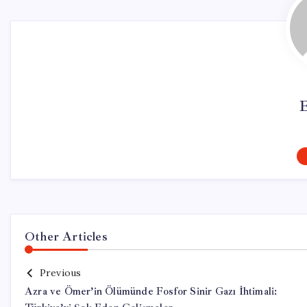
Other Articles
Previous
Azra ve Ömer’in Ölümünde Fosfor Sinir Gazı İhtimali: