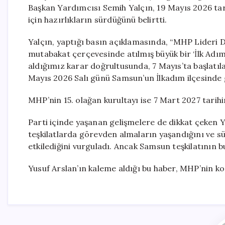
Başkan Yardımcısı Semih Yalçın, 19 Mayıs 2026 tar
için hazırlıkların sürdüğünü belirtti.
Yalçın, yaptığı basın açıklamasında, “MHP Lideri De
mutabakat çerçevesinde atılmış büyük bir ‘İlk Adım
aldığımız karar doğrultusunda, 7 Mayıs’ta başlatı
Mayıs 2026 Salı günü Samsun’un İlkadım ilçesinde ger
MHP’nin 15. olağan kurultayı ise 7 Mart 2027 tarih
Parti içinde yaşanan gelişmelere de dikkat çeken Ya
teşkilatlarda görevden almaların yaşandığını ve sürec
etkilediğini vurguladı. Ancak Samsun teşkilatının bu
Yusuf Arslan’ın kaleme aldığı bu haber, MHP’nin k