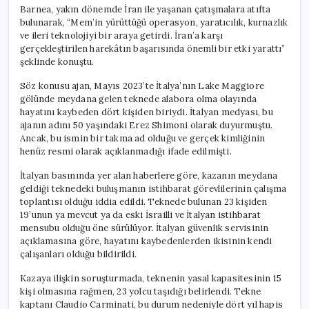
Barnea, yakın dönemde İran ile yaşanan çatışmalara atıfta
bulunarak, “Mem’in yürüttüğü operasyon, yaratıcılık, kurnazlık
ve ileri teknolojiyi bir araya getirdi. İran’a karşı
gerçekleştirilen harekâtın başarısında önemli bir etki yarattı”
şeklinde konuştu.
Söz konusu ajan, Mayıs 2023’te İtalya’nın Lake Maggiore
gölünde meydana gelen teknede alabora olma olayında
hayatını kaybeden dört kişiden biriydi. İtalyan medyası, bu
ajanın adını 50 yaşındaki Erez Shimoni olarak duyurmuştu.
Ancak, bu ismin bir takma ad olduğu ve gerçek kimliğinin
henüz resmi olarak açıklanmadığı ifade edilmişti.
İtalyan basınında yer alan haberlere göre, kazanın meydana
geldiği teknedeki buluşmanın istihbarat görevlilerinin çalışma
toplantısı olduğu iddia edildi. Teknede bulunan 23 kişiden
19’unun ya mevcut ya da eski İsrailli ve İtalyan istihbarat
mensubu olduğu öne sürülüyor. İtalyan güvenlik servisinin
açıklamasına göre, hayatını kaybedenlerden ikisinin kendi
çalışanları olduğu bildirildi.
Kazaya ilişkin soruşturmada, teknenin yasal kapasitesinin 15
kişi olmasına rağmen, 23 yolcu taşıdığı belirlendi. Tekne
kaptanı Claudio Carminati, bu durum nedeniyle dört yıl hapis