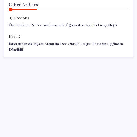
Other Articles
Previous
Özelleştirme Protestosu Sırasında Öğrencilere Saldırı Gerçekleşti
Next
İskenderun’da İnşaat Alanında Dev Obruk Oluştu: Facianın Eşiğinden
Dönüldü
SON YAZILAR
Kademeli – erken emeklilik kimleri kapsıyor?