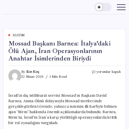
Skip
to
content
EĞITIM
Mossad Başkanı Barnea: İtalya’daki
Ölü Ajan, İran Operasyonlarının
Anahtar İsimlerinden Biriydi
Mossad
By
Ece Koç
yorumlar kapalı
Başkanı
22 Nisan 2026
1 Min Read
Barnea:
İtalya’daki
Ölü
İsrail’in dış istihbarat servisi Mossad’ın Başkanı David
Ajan,
Barnea, Anma Günü dolayısıyla Mossad merkezinde
İran
Operasyonlarının
gerçekleştirilen törende, yalnızca isminin ilk harfiyle bilinen
Anahtar
ajan “Mem” hakkında önemli açıklamalarda bulundu. Barnea,
İsimlerinden
Mem’in, İsrail’in İran’a karşı yürüttüğü operasyonlarda kritik
Biriydi
bir rol oynadığını vurguladı.
için