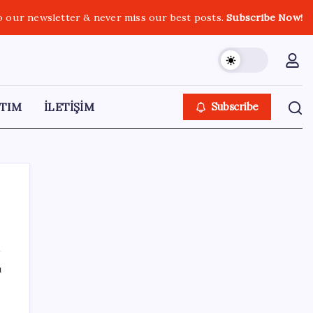
o our newsletter & never miss our best posts.
Subscribe Now!
TIM
İLETİŞİM
Subscribe
SON YAZILAR
ı
Sürekli maddi sorun yaşayan insanların
beyni daha çabuk yaşlanabiliyor: ‘Beyin de