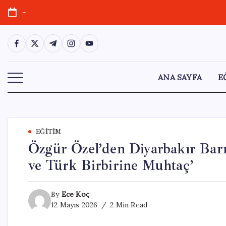
Skip
-
to
content
https://www.facebook.com/
https://twitter.com/
https://t.me/
https://www.instagram.com/
https://youtube.com/
ANA SAYFA
E
EĞITIM
Özgür Özel’den Diyarbakır Bar
ve Türk Birbirine Muhtaç’
By
Ece Koç
12 Mayıs 2026
2 Min Read