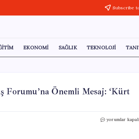
Subscribe t
ĞİTİM
EKONOMİ
SAĞLIK
TEKNOLOJİ
TANI
ış Forumu’na Önemli Mesaj: ‘Kürt
Özgür
yorumlar kapal
Özel’den
Diyarbakır
Barış