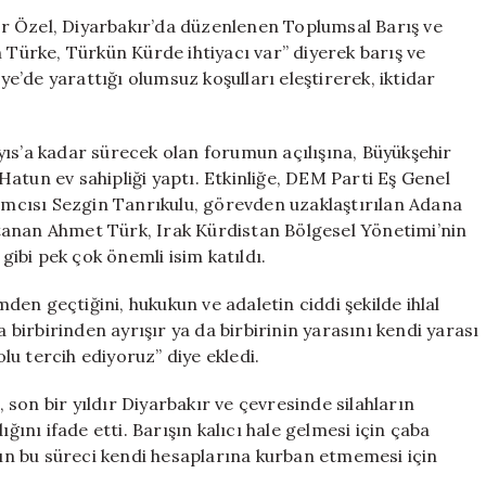
Forumu’na
r Özel, Diyarbakır’da düzenlenen Toplumsal Barış ve
Önemli
ürke, Türkün Kürde ihtiyacı var” diyerek barış ve
Mesaj:
iye’de yarattığı olumsuz koşulları eleştirerek, iktidar
‘Kürt
ve
Türk
yıs’a kadar sürecek olan forumun açılışına, Büyükşehir
Birbirine
atun ev sahipliği yaptı. Etkinliğe, DEM Parti Eş Genel
Muhtaç’
mcısı Sezgin Tanrıkulu, görevden uzaklaştırılan Adana
için
tanan Ahmet Türk, Irak Kürdistan Bölgesel Yönetimi’nin
 gibi pek çok önemli isim katıldı.
en geçtiğini, hukukun ve adaletin ciddi şekilde ihlal
a birbirinden ayrışır ya da birbirinin yarasını kendi yarası
olu tercih ediyoruz” diye ekledi.
son bir yıldır Diyarbakır ve çevresinde silahların
nı ifade etti. Barışın kalıcı hale gelmesi için çaba
arın bu süreci kendi hesaplarına kurban etmemesi için