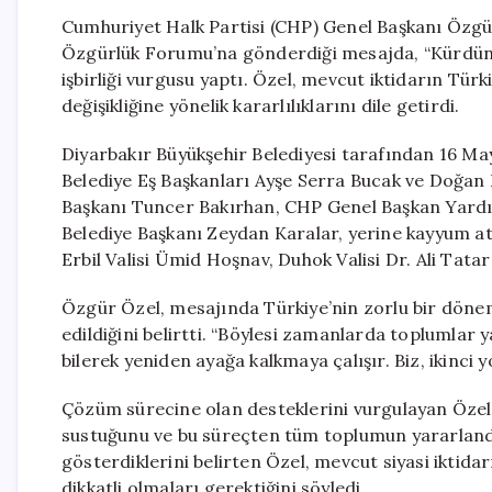
Cumhuriyet Halk Partisi (CHP) Genel Başkanı Özgü
Özgürlük Forumu’na gönderdiği mesajda, “Kürdün T
işbirliği vurgusu yaptı. Özel, mevcut iktidarın Türk
değişikliğine yönelik kararlılıklarını dile getirdi.
Diyarbakır Büyükşehir Belediyesi tarafından 16 Ma
Belediye Eş Başkanları Ayşe Serra Bucak ve Doğan H
Başkanı Tuncer Bakırhan, CHP Genel Başkan Yardı
Belediye Başkanı Zeydan Karalar, yerine kayyum a
Erbil Valisi Ümid Hoşnav, Duhok Valisi Dr. Ali Tatar
Özgür Özel, mesajında Türkiye’nin zorlu bir dönemd
edildiğini belirtti. “Böylesi zamanlarda toplumlar y
bilerek yeniden ayağa kalkmaya çalışır. Biz, ikinci y
Çözüm sürecine olan desteklerini vurgulayan Özel, 
sustuğunu ve bu süreçten tüm toplumun yararlandığı
gösterdiklerini belirten Özel, mevcut siyasi iktid
dikkatli olmaları gerektiğini söyledi.