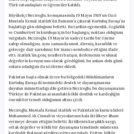
Türk vatandaşları ve öğrenciler katıldı.
Büyükelçi Neziroğlu, konuşmasında 19 Mayıs 1919’un Gazi
Mustafa Kemal Atatürk’ün Samsun’a çıkarak Kurtuluş Savaşı’nı
başlattığı gün olduğunu belirtti. Bu tarihin egemenlik, özgürlük
ve Cumhuriyet’in kuruluşu için bir başlangıç noktası olduğunu
vurguladı. Neziroğlu, 19 Mayıs’ın sadece tarihi bir öneme
sahip olmadığını, aynı zamanda umut, direniş, kararlılık ve
geleceğe dair sarsılmaz bir inancı sembolize ettiğini ifade
etti. Atatürk’ün genç nesilleri barışın, ilerlemenin ve ulusal
değerlerin koruyucusu olarak gördüğünü, bu anlam dolu günü
onlara adadığını da sözlerine ekledi.
Pakistan başta olmak üzere bu bölgedeki Müslümanların
Kurtuluş Savaşı dönemindeki destek ve dayanışmasına
duyulan minnettarlığı dile getiren Neziroğlu, bu dayanışmanın
Türkiye ile Pakistan arasındaki köklü dostluk ve kardeşliğin
önemli bir temeli olduğunun altını çizdi.
Neziroğlu, Mustafa Kemal Atatürk ve Pakistan’ın kurucu lideri
Muhammed Ali Cinnah’ın vizyonlarının hala iki ülkeye ilham
vermeye devam ettiğini belirtti. İki ülkenin karşılıklı saygı,
ortak değerler ve köklü bir dayanışma temelinde müstesna
kardeşlik ilişkisini sürdüreceğini vurguladı. Eğitim, kültür,