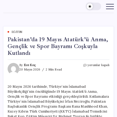
Skip
to
content
EĞITIM
Pakistan’da 19 Mayıs Atatürk’ü Anma,
Gençlik ve Spor Bayramı Coşkuyla
Kutlandı
Pakistan’da
By
Ece Koç
yorumlar kapalı
19
20 Mayıs 2026
2 Min Read
Mayıs
Atatürk’ü
Anma,
20 Mayıs 2026 tarihinde, Türkiye’nin İslamabad
Gençlik
Büyükelçiliği’nin öncülüğünde 19 Mayıs Atatürk’ü Anma,
ve
Spor
Gençlik ve Spor Bayramı etkinliği gerçekleştirildi. Kutlamalara
Bayramı
Türkiye’nin İslamabad Büyükelçisi İrfan Neziroğlu, Pakistan
Coşkuyla
Başbakanlık Gençlik Programı Başkanı Rana Mashhood Khan,
Kutlandı
Kuzey Kıbrıs Türk Cumhuriyeti (KKTC) İslamabad Temsilcisi
için
Buket Kop, Eğitim Müşaviri Dr. Mehmet Toyran ile birlikte