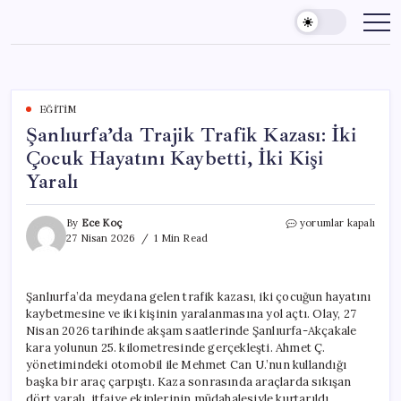
Skip
to
content
EĞITIM
Şanlıurfa’da Trajik Trafik Kazası: İki
Çocuk Hayatını Kaybetti, İki Kişi
Yaralı
Şanlıurfa’da
By
Ece Koç
yorumlar kapalı
Trajik
27 Nisan 2026
1 Min Read
Trafik
Kazası:
İki
Şanlıurfa’da meydana gelen trafik kazası, iki çocuğun hayatını
Çocuk
kaybetmesine ve iki kişinin yaralanmasına yol açtı. Olay, 27
Hayatını
Kaybetti,
Nisan 2026 tarihinde akşam saatlerinde Şanlıurfa-Akçakale
İki
kara yolunun 25. kilometresinde gerçekleşti. Ahmet Ç.
Kişi
yönetimindeki otomobil ile Mehmet Can U.’nun kullandığı
Yaralı
başka bir araç çarpıştı. Kaza sonrasında araçlarda sıkışan
için
dört yaralı, itfaiye ekiplerinin müdahalesiyle kurtarıldı.