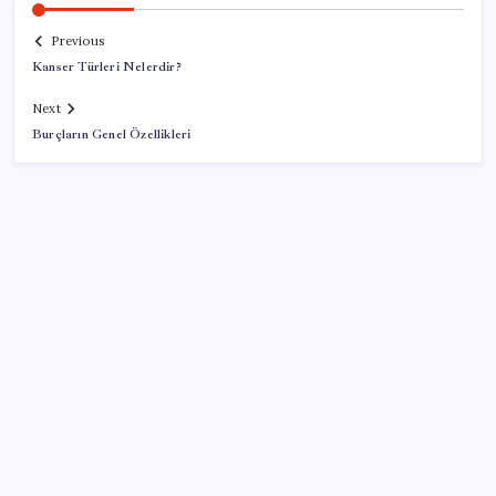
Previous
Kanser Türleri Nelerdir?
Next
Burçların Genel Özellikleri
SON YAZILAR
Sürekli maddi sorun yaşayan insanların beyni daha
çabuk yaşlanabiliyor: ‘Beyin de yoruluyor’
Mahkemeden Beyaz Saray’daki balo salonu projesine