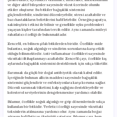
ve diğer aktif bileşenler sayesinde vücut üzerinde olumlu
etkiler oluşturur. Bu bitkiler bağışıklık sistemini
güçlendirebilir, sindirimi düzenleyebilir, stresi azaltabilir ve
bazı hastalıkların belirtilerini hafifletebilir. Örneğin papatya,
sakinleştirici etkisi ile bilinir ve genellikle uyku problemleri
yaşayan kişiler tarafından tercih edilir. Aynı zamanda mideyi
rahatlatıcı özelliği de bulunmaktadır.
Zencefil, en bilinen şifalı bitkilerden biridir. Özellikle mide
bulantısı, soğuk algınlığı ve sindirim sorunlarına karşı etkili
olduğu bilinmektedir. Anti-inflamatuar özellikleri sayesinde
vücuttaki iltihaplanmayı azaltabilir. Zencefil çayı, özellikle kış
aylarında bağışıklık sistemini desteklemek için sıkça tüketilir.
Sarımsak da güçlü bir doğal antibiyotik olarak kabul edilir.
İçeriğinde bulunan allicin maddesi sayesinde bağışıklık
sistemini güçlendirir ve enfeksiyonlara karşı koruma sağlar.
Düzenli sarımsak tüketimi, kalp sağlığını destekleyebilir ve
kolesterol seviyelerinin dengelenmesine yardımcı olabilir.
Ihlamur, özellikle soğuk algınlığı ve grip dönemlerinde sıkça
kullanılan bir bitkidir. Terletici özelliği sayesinde vücuttaki
toksinlerin atılmasına yardımcı olur. Aynı zamanda boğaz
ağrısını hafifletir ve öksürüğü yatıştırır. Ihlamur çayı, hem