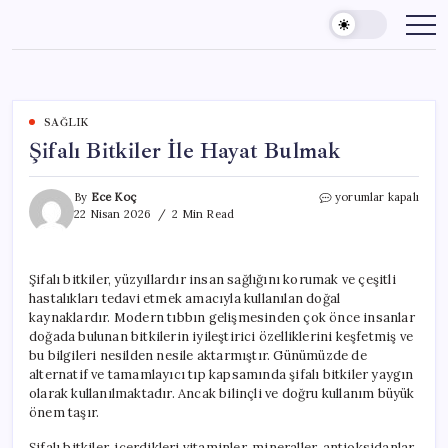
Skip
to
content
SAĞLIK
Şifalı Bitkiler İle Hayat Bulmak
Şifalı
By
Ece Koç
yorumlar kapalı
Bitkiler
22 Nisan 2026
2 Min Read
İle
Hayat
Bulmak
Şifalı bitkiler, yüzyıllardır insan sağlığını korumak ve çeşitli
için
hastalıkları tedavi etmek amacıyla kullanılan doğal
kaynaklardır. Modern tıbbın gelişmesinden çok önce insanlar
doğada bulunan bitkilerin iyileştirici özelliklerini keşfetmiş ve
bu bilgileri nesilden nesile aktarmıştır. Günümüzde de
alternatif ve tamamlayıcı tıp kapsamında şifalı bitkiler yaygın
olarak kullanılmaktadır. Ancak bilinçli ve doğru kullanım büyük
önem taşır.
Şifalı bitkiler, içerdikleri vitaminler, mineraller, antioksidanlar