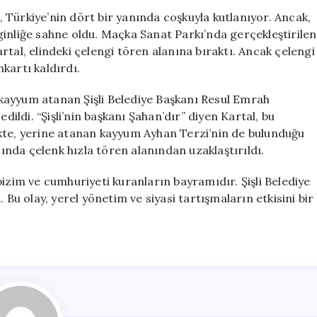
Gergin
 Türkiye’nin dört bir yanında coşkuyla kutlanıyor. Ancak,
Anlar:
erginliğe sahne oldu. Maçka Sanat Parkı’nda gerçekleştirilen
Çelenk
tal, elindeki çelengi tören alanına bıraktı. Ancak çelengi
Apar
nkartı kaldırdı.
Topar
Kaldırıldı
kayyum atanan Şişli Belediye Başkanı Resul Emrah
için
ldi. “Şişli’nin başkanı Şahan’dır” diyen Kartal, bu
kte, yerine atanan kayyum Ayhan Terzi’nin de bulunduğu
nda çelenk hızla tören alanından uzaklaştırıldı.
bizim ve cumhuriyeti kuranların bayramıdır. Şişli Belediye
 Bu olay, yerel yönetim ve siyasi tartışmaların etkisini bir