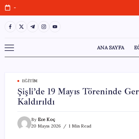
Skip
-
to
content
https://www.facebook.com/
https://twitter.com/
https://t.me/
https://www.instagram.com/
https://youtube.com/
ANA SAYFA
E
EĞITIM
Şişli’de 19 Mayıs Töreninde Ge
Kaldırıldı
By
Ece Koç
20 Mayıs 2026
1 Min Read