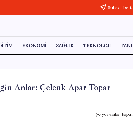
Subscribe t
ĞİTİM
EKONOMİ
SAĞLIK
TEKNOLOJİ
TANI
rgin Anlar: Çelenk Apar Topar
Şişli’de
yorumlar kapal
19
Mayıs
Töreninde