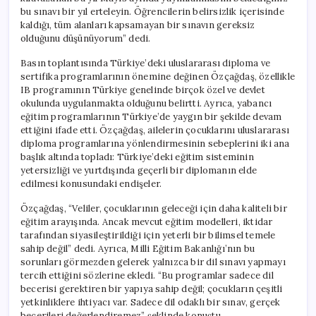
bu sınavı bir yıl erteleyin. Öğrencilerin belirsizlik içerisinde
kaldığı, tüm alanları kapsamayan bir sınavın gereksiz
olduğunu düşünüyorum” dedi.
Basın toplantısında Türkiye’deki uluslararası diploma ve
sertifika programlarının önemine değinen Özçağdaş, özellikle
IB programının Türkiye genelinde birçok özel ve devlet
okulunda uygulanmakta olduğunu belirtti. Ayrıca, yabancı
eğitim programlarının Türkiye’de yaygın bir şekilde devam
ettiğini ifade etti. Özçağdaş, ailelerin çocuklarını uluslararası
diploma programlarına yönlendirmesinin sebeplerini iki ana
başlık altında topladı: Türkiye’deki eğitim sisteminin
yetersizliği ve yurtdışında geçerli bir diplomanın elde
edilmesi konusundaki endişeler.
Özçağdaş, “Veliler, çocuklarının geleceği için daha kaliteli bir
eğitim arayışında. Ancak mevcut eğitim modelleri, iktidar
tarafından siyasileştirildiği için yeterli bir bilimsel temele
sahip değil” dedi. Ayrıca, Milli Eğitim Bakanlığı’nın bu
sorunları görmezden gelerek yalnızca bir dil sınavı yapmayı
tercih ettiğini sözlerine ekledi. “Bu programlar sadece dil
becerisi gerektiren bir yapıya sahip değil; çocukların çeşitli
yetkinliklere ihtiyacı var. Sadece dil odaklı bir sınav, gerçek
becerileri değerlendiremez” şeklinde konuştu.