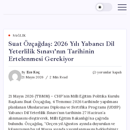
Skip
to
content
SAĞLIK
Suat Özçağdaş: 2026 Yılı Yabancı Dil
Yeterlilik Sınavı’nın Tarihinin
Ertelenmesi Gerekiyor
Suat
By
Ece Koç
yorumlar kapalı
Özçağdaş:
21 Mayıs 2026
2 Min Read
2026
Yılı
Yabancı
21 Mayıs 2026 (TBMM) – CHP’nin Milli Eğitim Politika Kurulu
Dil
Başkanı Suat Özçağdaş, 4 Temmuz 2026 tarihinde yapılması
Yeterlilik
Sınavı’nın
planlanan Uluslararası Diploma ve Sertifika Programı (UDSP)
Tarihinin
Yabancı Dil Yeterlilik Sınavı’nın tarihinin 27 Haziran’a
Ertelenmesi
alınmasını eleştirerek, Milli Eğitim Bakanlığı’na çağrıda
Gerekiyor
bulundu. Özçağdaş, “Geçen yıl Ağustos ayında duyurulan ve
için
kılavuzunun bu yıl Mayıs ayında yayımlanmasını beklediğiniz