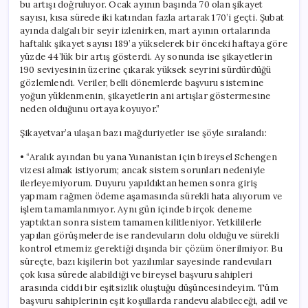
bu artışı doğruluyor. Ocak ayının başında 70 olan şikayet
sayısı, kısa sürede iki katından fazla artarak 170’i geçti. Şubat
ayında dalgalı bir seyir izlenirken, mart ayının ortalarında
haftalık şikayet sayısı 189’a yükselerek bir önceki haftaya göre
yüzde 44’lük bir artış gösterdi. Ay sonunda ise şikayetlerin
190 seviyesinin üzerine çıkarak yüksek seyrini sürdürdüğü
gözlemlendi. Veriler, belli dönemlerde başvuru sistemine
yoğun yüklenmenin, şikayetlerin ani artışlar göstermesine
neden olduğunu ortaya koyuyor.”
Şikayetvar’a ulaşan bazı mağduriyetler ise şöyle sıralandı:
• “Aralık ayından bu yana Yunanistan için bireysel Schengen
vizesi almak istiyorum; ancak sistem sorunları nedeniyle
ilerleyemiyorum. Duyuru yapıldıktan hemen sonra giriş
yapmam rağmen ödeme aşamasında sürekli hata alıyorum ve
işlem tamamlanmıyor. Aynı gün içinde birçok deneme
yaptıktan sonra sistem tamamen kilitleniyor. Yetkililerle
yapılan görüşmelerde ise randevuların dolu olduğu ve sürekli
kontrol etmemiz gerektiği dışında bir çözüm önerilmiyor. Bu
süreçte, bazı kişilerin bot yazılımlar sayesinde randevuları
çok kısa sürede alabildiği ve bireysel başvuru sahipleri
arasında ciddi bir eşitsizlik oluştuğu düşüncesindeyim. Tüm
başvuru sahiplerinin eşit koşullarda randevu alabileceği, adil ve