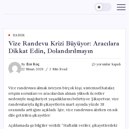
Skip
to
content
HABER
Vize Randevu Krizi Büyüyor: Aracılara
Dikkat Edin, Dolandırılmayın
Vize
By
Ece Koç
yorumlar kapalı
Randevu
22 Nisan 2026
2 Min Read
Krizi
Büyüyor:
Aracılara
Vize randevusu almak isteyen birçok kişi, sistemsel hatalar,
Dikkat
erişim sorunları ve aracılardan alınan yüksek ücretler
Edin,
Dolandırılmayın
nedeniyle mağduriyet yaşadıklarını belirtiyor. Şikayetvar, vize
için
randevularıyla ilgili şikayetlerin mart ayında yüzde 38
oranında arttığını açıkladı. İşte, vize randevusu alırken en sık
dile getirilen şikayetler:
Açıklamada şu bilgiler verildi: “Haftalık veriler, şikayetlerdeki