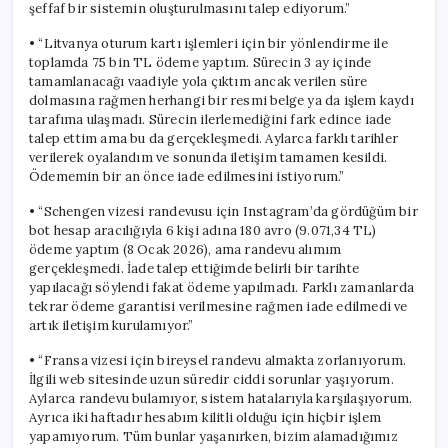
şeffaf bir sistemin oluşturulmasını talep ediyorum.”
• “Litvanya oturum kartı işlemleri için bir yönlendirme ile
toplamda 75 bin TL ödeme yaptım. Sürecin 3 ay içinde
tamamlanacağı vaadiyle yola çıktım ancak verilen süre
dolmasına rağmen herhangi bir resmi belge ya da işlem kaydı
tarafıma ulaşmadı. Sürecin ilerlemediğini fark edince iade
talep ettim ama bu da gerçekleşmedi. Aylarca farklı tarihler
verilerek oyalandım ve sonunda iletişim tamamen kesildi.
Ödememin bir an önce iade edilmesini istiyorum.”
• “Schengen vizesi randevusu için Instagram’da gördüğüm bir
bot hesap aracılığıyla 6 kişi adına 180 avro (9.071,34 TL)
ödeme yaptım (8 Ocak 2026), ama randevu alımım
gerçekleşmedi. İade talep ettiğimde belirli bir tarihte
yapılacağı söylendi fakat ödeme yapılmadı. Farklı zamanlarda
tekrar ödeme garantisi verilmesine rağmen iade edilmedi ve
artık iletişim kurulamıyor.”
• “Fransa vizesi için bireysel randevu almakta zorlanıyorum.
İlgili web sitesinde uzun süredir ciddi sorunlar yaşıyorum.
Aylarca randevu bulamıyor, sistem hatalarıyla karşılaşıyorum.
Ayrıca iki haftadır hesabım kilitli olduğu için hiçbir işlem
yapamıyorum. Tüm bunlar yaşanırken, bizim alamadığımız