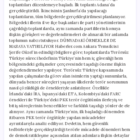
toplantıları düzenlemeye başladı. İlk toplantı Adana’da
gerçekleştirildi. İkincisinin Şanlıurfa’da yapılacağı
toplantıların, tüm bölgelerde gerçekleştirilmesi planlanıyor.
Bölgedeki illerin il ve ilçe başkanları ile parti yönetimlerinin
çağrıldığı toplantılarda, aynı zamanda partililerin konuya
ilişkin görüşleri ve değerlendirmeleri de alınarak bir anlamda
toplumun nabzı tutuluyor. DÜNYADAKİ ÖRNEKLER DE
MASAYA YATIRILIYOR Haberler.com Ankara Temsilcisi
Şerife Güzel’in edindiği bilgilere göre; toplantılarda Terörsüz
Türkiye süreci hedefinin Türkiye’nin hem iç güvenliği hem
bölgesindeki gelişmeler çerçevesinde taşıdığı öneme ilişkin
değerlendirmeler yapılıyor. Terörsüz Türkiye kapsamında
yapılan çalışmalarda görev alan isimlerin yaptığı sunumlarla,
dünyada benzer süreçleri yaşayan ülkelerde terör sorununun
nasıl çözüldüğü de örnekleriyle anlatılıyor. Özellikle
İrlanda’daki İRA, İspanya’daki ETA, Kolombiya’daki FARC
örnekleri ile Türkiye’deki PKK terör örgütünün ilerleyiş ve
bitiş süreçlerinin benzerlikler ve farklılık taşıdığı yönler de ele
alınıyor. Aynı zamanda Türkiye’nin, ilk başladığı dönemden
itibaren PKK terör örgütüyle yapılan mücadeleler
ayrıntılarıyla analiz ediliyor. Devletin, hem güvenlik
tedbirleriyle gerçekleştirdiği terörle mücadele dönemleri hem
de demokratikleşme açısından atılan adımlara ilişkin detaylar