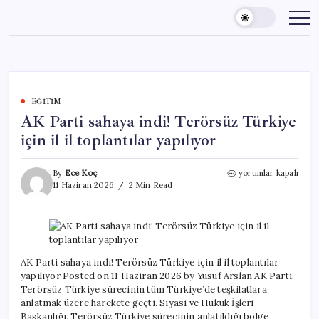
Skip
to
content
EĞITIM
AK Parti sahaya indi! Terörsüz Türkiye
için il il toplantılar yapılıyor
AK
By
Ece Koç
yorumlar kapalı
Parti
11 Haziran 2026
2 Min Read
sahaya
indi!
Terörsüz
Türkiye
için
il
AK Parti sahaya indi! Terörsüz Türkiye için il il toplantılar
il
yapılıyor Posted on 11 Haziran 2026 by Yusuf Arslan AK Parti,
toplantılar
Terörsüz Türkiye sürecinin tüm Türkiye’de teşkilatlara
yapılıyor
anlatmak üzere harekete geçti. Siyasi ve Hukuk İşleri
için
Başkanlığı, Terörsüz Türkiye sürecinin anlatıldığı bölge