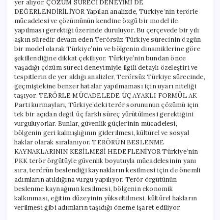
yer alıyor. ÇÖZÜM SÜRECİ DENEYİMİ DE
DEĞERLENDİRİLİYOR Yapılan analizde, Türkiye’nin terörle
mücadelesi ve çözümünün kendine özgü bir model ile
yapılması gerektiği üzerinde duruluyor. Bu çerçevede bir yılı
aşkın süredir devam eden Terörsüz Türkiye sürecinin özgün
bir model olarak Türkiye’nin ve bölgenin dinamiklerine göre
şekillendiğine dikkat çekiliyor. Türkiye’nin bundan önce
yaşadığı çözüm süreci deneyimiyle ilgili detaylı özeleştiri ve
tespitlerin de yer aldığı analizler, Terörsüz Türkiye sürecinde,
geçmiştekine benzer hatalar yapılmaması için uyarı niteliği
taşıyor. TERÖRLE MÜCADELEDE ÜÇ AYAKLI FORMÜL AK
Parti kurmayları, Türkiye’deki terör sorununun çözümü için
tek bir açıdan değil, üç farklı süreç yürütülmesi gerektiğini
vurguluyorlar. Bunlar, güvenlik güçlerinin mücadelesi,
bölgenin geri kalmışlığının giderilmesi, kültürel ve sosyal
haklar olarak sıralanıyor. TERÖRÜN BESLENME
KAYNAKLARININ KESİLMESİ HEDEFLENİYOR Türkiye’nin
PKK terör örgütüyle güvenlik boyutuyla mücadelesinin yanı
sıra, terörün beslendiği kaynakların kesilmesi için de önemli
adımların atıldığına vurgu yapılıyor. Terör örgütünün
beslenme kaynağının kesilmesi, bölgenin ekonomik
kalkınması, eğitim düzeyinin yükseltilmesi, kültürel hakların
verilmesi gibi adımların taşıdığı öneme işaret ediliyor.