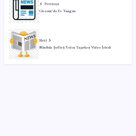
Previous
Giresun’da Ev Yangını
Next
Minibüs Şoförü Yolcu Taşırken Video İzledi
SON YAZILAR