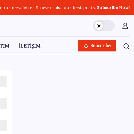
o our newsletter & never miss our best posts.
Subscribe Now!
TIM
İLETİŞİM
Subscribe
SON YAZILAR
Altını geride bıraktı: Gümüş fiyatlarında
tarihi yükseliş