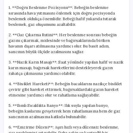
1. **Doğru Beslenme Pozisyonu**: Bebeğin beslenme
sırasında hava yutmasını önlemek için doğru pozisyonda
beslemek oldukça önemlidir. Bebeği hafif yukarıda tutarak
beslemek, gaz oluşumunu azaltabilir.
2. **Gaz Çıkarma Rutini**: Her beslenme sonrası bebeğin
gazını çıkarmak, midesinde ve bağırsaklarında biriken
havanın dışarı atılmasına yardımcı olur. Bu basit adım,
sancının büyük ölçüde azalmasını sağlar.
3. **Nazik Karın Masajı**: Saat yönünde yapılan hafif ve nazik
karın masajı, bağırsak hareketlerini destekleyerek gazın
rahatça çıkmasına yardımcı olabilir.
4. **Bisiklet Hareketi**: Bebeğin bacaklarını nazikçe bisiklet
çevirir gibi hareket ettirmek, bağırsaklardaki gazın hareket
etmesine yardımcı olur ve rahatlama sağlayabilir.
5. **Ilımlı Sıcaklıkta Banyo**: Ilık suyla yapılan banyo,
bebeğin kaslarını gevşeterek hem rahatlamasına hem de gaz
sancısının azalmasına katkıda bulunabilir.
6. **Emzirme Düzeni**: Aşırı hızlı veya düzensiz beslenme,
gaz problemini artırabilir. Daha sakin ve kontrollü bir