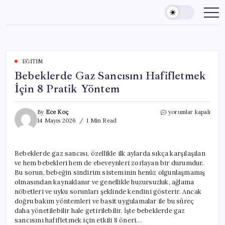
Skip
to
content
EĞITIM
Bebeklerde Gaz Sancısını Hafifletmek
İçin 8 Pratik Yöntem
Bebeklerde
By
Ece Koç
yorumlar kapalı
Gaz
14 Mayıs 2026
1 Min Read
Sancısını
Hafifletmek
İçin
Bebeklerde gaz sancısı, özellikle ilk aylarda sıkça karşılaşılan
8
ve hem bebekleri hem de ebeveynleri zorlayan bir durumdur.
Pratik
Yöntem
Bu sorun, bebeğin sindirim sisteminin henüz olgunlaşmamış
için
olmasından kaynaklanır ve genellikle huzursuzluk, ağlama
nöbetleri ve uyku sorunları şeklinde kendini gösterir. Ancak
doğru bakım yöntemleri ve basit uygulamalar ile bu süreç
daha yönetilebilir hale getirilebilir. İşte bebeklerde gaz
sancısını hafifletmek için etkili 8 öneri…