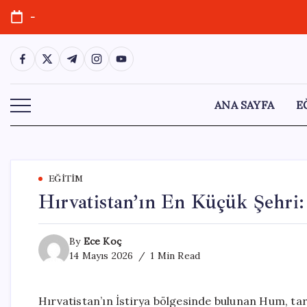
Skip
-
to
content
https://www.facebook.com/
https://twitter.com/
https://t.me/
https://www.instagram.com/
https://youtube.com/
ANA SAYFA
E
EĞITIM
Hırvatistan’ın En Küçük Şehri:
By
Ece Koç
14 Mayıs 2026
1 Min Read
Hırvatistan’ın İstirya bölgesinde bulunan Hum, tar