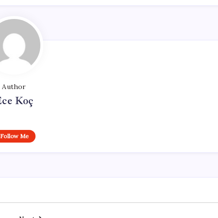
Author
Ece Koç
Follow Me