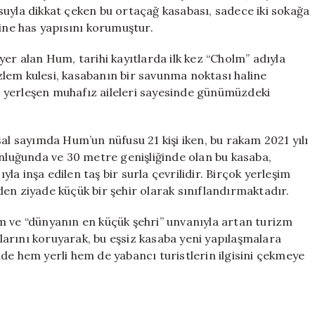
İki
fusuyla dikkat çeken bu ortaçağ kasabası, sadece iki sokağa
Sokağıyla
dine has yapısını korumuştur.
Hum
için
er alan Hum, tarihi kayıtlarda ilk kez “Cholm” adıyla
gözlem kulesi, kasabanın bir savunma noktası haline
 yerleşen muhafız aileleri sayesinde günümüzdeki
sal sayımda Hum’un nüfusu 21 kişi iken, bu rakam 2021 yılı
unluğunda ve 30 metre genişliğinde olan bu kasaba,
a inşa edilen taş bir surla çevrilidir. Birçok yerleşim
en ziyade küçük bir şehir olarak sınıflandırmaktadır.
m ve “dünyanın en küçük şehri” unvanıyla artan turizm
ollarını koruyarak, bu eşsiz kasaba yeni yapılaşmalara
de hem yerli hem de yabancı turistlerin ilgisini çekmeye