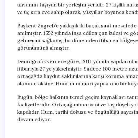
unvanını taşıyan bir yerleşim yeridir. 27 kişilik nü
ve üç sıra eve sahip olarak, yüzyıllar boyunca ken
Başkent Zagreb’e yaklaşık iki buçuk saat mesafede y
anılmıştır. 1552 yılında inşa edilen çan kulesi ve 
gelmesini sağlamış, bu dönemden itibaren bölgeye
görünümünü almıştır.
Demografik verilere göre, 2011 yılında yapılan ulu
itibarıyla 27’ye yükselmiştir. Sadece 100 metre uz
ortaçağda haydut saldırılarına karşı koruma amacıyl
alanının aksine, Hum’un mimari yapısı onu bir köyd
Bugün, bölge halkının temel geçim kaynakları tarı
faaliyetleridir. Ortaçağ mimarisini ve taş döşeli y
kapalıdır. Hum, tarihi dokusu ve özgünlüğü sayesin
devam ediyor.