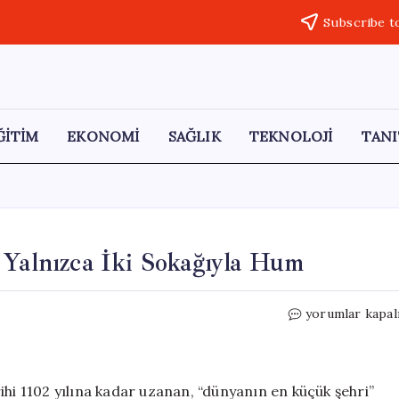
Subscribe t
ĞİTİM
EKONOMİ
SAĞLIK
TEKNOLOJİ
TANI
 Yalnızca İki Sokağıyla Hum
Hırvatistan’ın
yorumlar kapal
En
Küçük
Şehri:
Yalnızca
ihi 1102 yılına kadar uzanan, “dünyanın en küçük şehri”