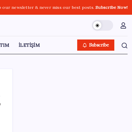
o our newsletter & never miss our best posts.
Subscribe Now!
TIM
İLETİŞİM
Subscribe
ı
SON YAZILAR
Özgür Özel’den Le Monde’a çarpıcı yazı:
‘Bu sürecin kırılma noktası…’