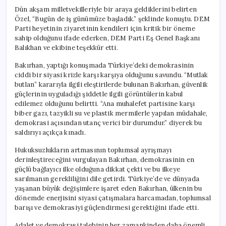
Dün akşam milletvekilleriyle bir araya geldiklerini belirten
Özel, “Bugün de iş günümüze başladık.” şeklinde konuştu. DEM
Parti heyetinin ziyaretinin kendileri için kritik bir öneme
sahip olduğunu ifade ederken, DEM Parti Eş Genel Başkanı
Balıkhan ve ekibine teşekkür etti.
Bakırhan, yaptığı konuşmada Türkiye’deki demokrasinin
ciddi bir siyasi krizle karşı karşıya olduğunu savundu. “Mutlak
butlan” kararıyla ilgili eleştirilerde bulunan Bakırhan, güvenlik
güçlerinin uyguladığı şiddetle ilgili görüntülerin kabul
edilemez olduğunu belirtti. “Ana muhalefet partisine karşı
biber gazı, tazyikli su ve plastik mermilerle yapılan müdahale,
demokrasi açısından utanç verici bir durumdur.” diyerek bu
saldırıyı açıkça kınadı.
Hukuksuzlukların artmasının toplumsal ayrışmayı
derinleştireceğini vurgulayan Bakırhan, demokrasinin en
güçlü bağlayıcı ilke olduğuna dikkat çekti ve bu ilkeye
sarılmanın gerekliliğini dile getirdi. Türkiye’de ve dünyada
yaşanan büyük değişimlere işaret eden Bakırhan, ülkenin bu
dönemde enerjisini siyasi çatışmalara harcamadan, toplumsal
barışı ve demokrasiyi güçlendirmesi gerektiğini ifade etti.
Adalet ve demokrasi talebinin her zamankinden daha önemli