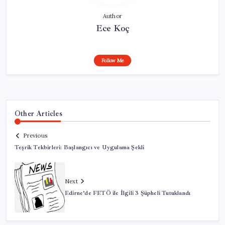
Author
Ece Koç
Follow Me
Other Articles
Previous
Teşrik Tekbirleri: Başlangıcı ve Uygulama Şekli
Next
Edirne’de FETÖ ile İlgili 3 Şüpheli Tutuklandı